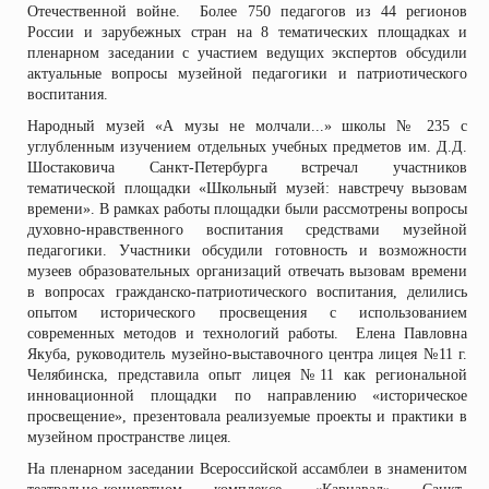
Отечественной войне. Более 750 педагогов из 44 регионов
России и зарубежных стран на 8 тематических площадках и
пленарном заседании с участием ведущих экспертов обсудили
актуальные вопросы музейной педагогики и патриотического
воспитания.
Народный музей «А музы не молчали...» школы № 235 с
углубленным изучением отдельных учебных предметов им. Д.Д.
Шостаковича Санкт-Петербурга встречал участников
тематической площадки «Школьный музей: навстречу вызовам
времени». В рамках работы площадки были рассмотрены вопросы
духовно-нравственного воспитания средствами музейной
педагогики. Участники обсудили готовность и возможности
музеев образовательных организаций отвечать вызовам времени
в вопросах гражданско-патриотического воспитания, делились
опытом исторического просвещения с использованием
современных методов и технологий работы. Елена Павловна
Якуба, руководитель музейно-выставочного центра лицея №11 г.
Челябинска, представила опыт лицея №11 как региональной
инновационной площадки по направлению «историческое
просвещение», презентовала реализуемые проекты и практики в
музейном пространстве лицея.
На пленарном заседании Всероссийской ассамблеи в знаменитом