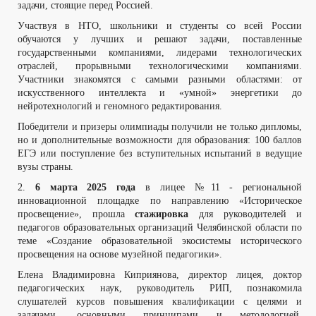
задачи, стоящие перед Россией.
Участвуя в НТО, школьники и студенты со всей России
обучаются у лучших и решают задачи, поставленные
государственными компаниями, лидерами технологических
отраслей, прорывными технологическими компаниями.
Участники знакомятся с самыми разными областями: от
искусственного интеллекта и «умной» энергетики до
нейротехнологий и геномного редактирования.
Победители и призеры олимпиады получили не только дипломы,
но и дополнительные возможности для образования: 100 баллов
ЕГЭ или поступление без вступительных испытаний в ведущие
вузы страны.
2.
6 марта 2025 года
в лицее №11 - региональной
инновационной площадке по направлению «Историческое
просвещение», прошла
стажировка
для руководителей и
педагогов образовательных организаций Челябинской области по
теме «Создание образовательной экосистемы исторического
просвещения на основе музейной педагогики».
Елена Владимировна Киприянова, директор лицея, доктор
педагогических наук, руководитель РИП, познакомила
слушателей курсов повышения квалификации с целями и
задачами, основными принципами и методологией