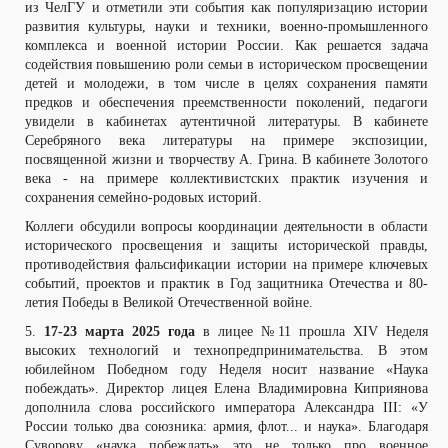
из ЧелГУ и отметили эти события как популяризацию истории
развития культуры, науки и техники, военно-промышленного
комплекса и военной истории России. Как решается задача
содействия повышению роли семьи в историческом просвещении
детей и молодежи, в том числе в целях сохранения памяти
предков и обеспечения преемственности поколений, педагоги
увидели в кабинетах аутентичной литературы. В кабинете
Серебряного века литературы на примере экспозиции,
посвященной жизни и творчеству А. Грина. В кабинете Золотого
века - на примере коллективистских практик изучения и
сохранения семейно-родовых историй.
Коллеги обсудили вопросы координации деятельности в области
исторического просвещения и защиты исторической правды,
противодействия фальсификации истории на примере ключевых
событий, проектов и практик в Год защитника Отечества и 80-
летия Победы в Великой Отечественной войне.
5.
17-23 марта 2025 года
в лицее №11 прошла XIV Неделя
высоких технологий и технопредпринимательства. В этом
юбилейном Победном году Неделя носит название «Наука
побеждать». Директор лицея Елена Владимировна Киприянова
дополнила слова российского императора Александра III: «У
России только два союзника: армия, флот... и наука». Благодаря
Суворову «наука побеждать» это не только про военное