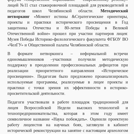
лицей №11 стал стажировочной площадкой для руководителей и
педагогов школ Челябинской области.
Методический
нетворкинг
«Момент истины &Стратегические ориентиры,
проекты и практики исторического просвещения в Год
защитника Отечества и 80-летия Победы в Великой
Отечественной войне» прошел при участии партнеров лицея:
Музея Победы Историко-филологического факультета ФГБОУ ВО
«ЧелГУ» и Общественной палаты Челябинской области.
В формате нетворкинга – неформальной встречи
единомышленников –участники получили методическую
поддержку в преодолении профессиональных дефицитов при
реализации приоритетного направления «Историческое
просвещение». Педагогам было предложено проанализировать
используемые программы, реализуемые в лицее проекты и
практики с точки зрения их эффективности в историко-
просветительской деятельности.
Педагоги участвовали в работе площадок традиционной для
лицея Всероссийской Недели высоких технологий и
технопредпринимательства, которая в этом году имеет
символичное название «Наука побеждать». Оценили проектную
работу лицеистов на научных боях, заглянули в кабинет
исторической реконструкции на занятие с настоящим археологом