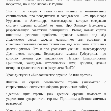
искусство, но и про любовь к Родине.
Это и про людей - талантливых ученых и компетентных
специалистов, про победителей и созидателей. Это про Игоря
Курчатова и Александра Александрова, которые создавали
систему охраны кораблей от мин. Про Зинаиду Ермольеву,
разработавшую советский пенициллин. Вывод новых сортов
пшеницы, решение проблемы провала машин под лёд
Ладожского озера, расчеты математиков для создания и
совершенствования боевой техники— над всем этим трудились
десятки ученых. Это и про уральских ученых - литературоведа
Десницкого, историка Бернадского, медика Губергрица, про
которых лекция для школьников Натальи Владимировны
Гришиной, кандидата исторических наук, доцента, декана
историко-филологического факультета ЧелГУ.
Урок-дискуссия «Биологическое оружие. За или против»
Физика на страже безопасности страны (знакомство с
современными системами обороны российских войск)
Ядерный щит страны (как ядерное оружие помогает в
укреплении суверенитета страны. Принципы действия атомных
реакторов)
Урок-викторина «Ни зернышка врагу» (знакомство с