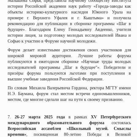
Малышева Софья, представила научному сообществу Института
истории Российской академии наук работу «Города-заводы как
объекты историко-культурного наследия Южного Урала на
примере г. Верхнего Уфалея и г. Кыштыма» и получила
рекомендацию для публикации в сборнике программы «Шаг в
будущее». Благодарим Елену Геннадьевну Авдеенко, учителя
истории лицея, за подготовку молодых исследователей Ивана и
Софью к участию в Форуме научной молодежи.
Форум делает известными достижения своих участников для
широкой мировой аудитории. Лучшие работы форума
публикуются в ежегодном сборнике «Научные труды молодых
исследователей программы „Шаг в будущее“». Победители и
призёры форума пользуются льготами при поступлении в
высшие учебные заведения Российской Федерации.
По словам Михаила Валерьевича Гордина, ректора МГТУ имени
Н.Э. Баумана, форум стал местом встречи единомышленников,
местом, где многие сделали шаг на пути к своему призванию.
7.
26-27 марта 2025 года
в рамках
XV Петербургского
международного образовательного форума
состоялась
Всероссийская ассамблея «Школьный музей. Смыслы
времени»
, посвященная 80-летию Победы в Великой