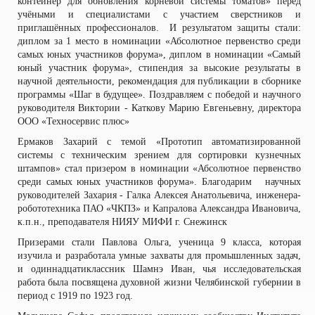
контейнер для обновления корневой системы томатов» перед
учёными и специалистами с участием сверстников и
приглашённых профессионалов. И результатом защиты стали:
диплом за 1 место в номинации «Абсолютное первенство среди
самых юных участников форума», диплом в номинации «Самый
юный участник форума», стипендия за высокие результаты в
научной деятельности, рекомендация для публикации в сборнике
программы «Шаг в будущее». Поздравляем с победой и научного
руководителя Виктории - Каткову Марию Евгеньевну, директора
ООО «Техносервис плюс»
Ермаков Захарий с темой «Прототип автоматизированной
системы с техническим зрением для сортировки кузнечных
штампов» стал призером в номинации «Абсолютное первенство
среди самых юных участников форума». Благодарим научных
руководителей Захария - Галка Алексея Анатольевича, инженера-
робототехника ПАО «ЧКПЗ» и Капралова Александра Ивановича,
к.п.н., преподавателя НИЯУ МИФИ г. Снежинск
Призерами стали Павлова Ольга, ученица 9 класса, которая
изучила и разработала умные захваты для промышленных задач,
и одиннадцатиклассник Шамнэ Иван, чья исследовательская
работа была посвящена духовной жизни Челябинской губернии в
период с 1919 по 1923 год.