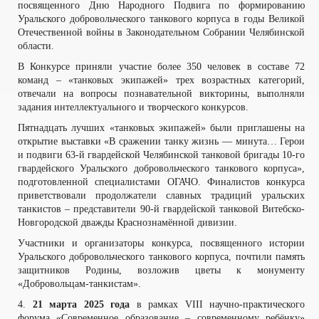
посвященного Дню Народного Подвига по формированию
Уральского добровольческого танкового корпуса в годы Великой
Отечественной войны в Законодательном Собрании Челябинской
области.
В Конкурсе приняли участие более 350 человек в составе 72
команд – «танковых экипажей» трех возрастных категорий,
отвечали на вопросы познавательной викторины, выполняли
задания интеллектуального и творческого конкурсов.
Пятнадцать лучших «танковых экипажей» были приглашены на
открытие выставки «В сражении танку жизнь — минута… Герои
и подвиги 63-й гвардейской Челябинской танковой бригады 10-го
гвардейского Уральского добровольческого танкового корпуса»,
подготовленной специалистами ОГАЧО. Финалистов конкурса
приветствовали продолжатели славных традиций уральских
танкистов – представители 90-й гвардейской танковой Витебско-
Новгородской дважды Краснознамённой дивизии.
Участники и организаторы конкурса, посвященного истории
Уральского добровольческого танкового корпуса, почтили память
защитников Родины, возложив цветы к монументу
«Добровольцам-танкистам».
4.
21 марта 2025 года
в рамках VIII научно-практического
форума «Современное образование – современному ребёнку»