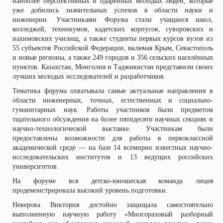
наиболее перспективных и одарённых молодых людей, которые
уже добились значительных успехов в области науки и
инженерии. Участниками Форума стали учащиеся школ,
колледжей, техникумов, кадетских корпусов, суворовских и
нахимовских училищ, а также студенты первых курсов вузов из
55 субъектов Российской Федерации, включая Крым, Севастополь
и новые регионы, а также 249 городов и 356 сельских населённых
пунктов. Казахстан, Монголия и Таджикистан представили своих
лучших молодых исследователей и разработчиков.
Тематика форума охватывала самые актуальные направления в
области инженерных, точных, естественных и социально-
гуманитарных наук. Работы участников были предметом
тщательного обсуждения на более пятидесяти научных секциях и
научно-технологической выставке. Участникам были
предоставлены возможности для работы в первоклассной
академической среде — на базе 14 всемирно известных научно-
исследовательских институтов и 13 ведущих российских
университетов.
На форуме вся детско-юношеская команда лицея
продемонстрировала высокий уровень подготовки.
Неверова Виктория достойно защищала самостоятельно
выполненную научную работу «Многоразовый разборный