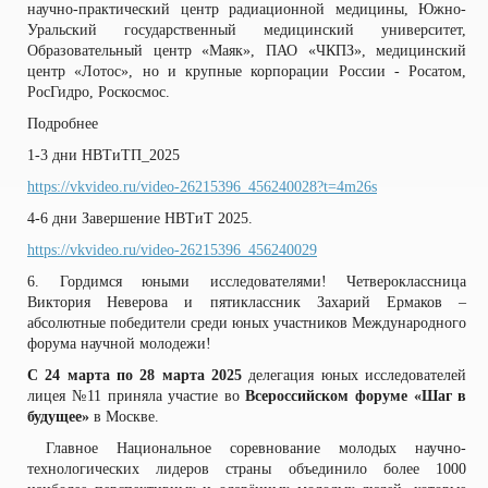
научно-практический центр радиационной медицины, Южно-
Уральский государственный медицинский университет,
Образовательный центр «Маяк», ПАО «ЧКПЗ», медицинский
центр «Лотос», но и крупные корпорации России - Росатом,
РосГидро, Роскосмос.
Подробнее
1-3 дни НВТиТП_2025
https://vkvideo.ru/video-26215396_456240028?t=4m26s
4-6 дни Завершение НВТиТ 2025.
https://vkvideo.ru/video-26215396_456240029
6. Гордимся юными исследователями! Четвероклассница
Виктория Неверова и пятиклассник Захарий Ермаков –
абсолютные победители среди юных участников Международного
форума научной молодежи!
С 24 марта по 28 марта 2025
делегация юных исследователей
лицея №11 приняла участие во
Всероссийском форуме «Шаг в
будущее»
в Москве.
Главное Национальное соревнование молодых научно-
технологических лидеров страны объединило более 1000