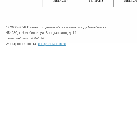
записи)
записи)
записи
©
2006-2026 Комитет по делам образования города Челябинска
454080, г. Челябинск, ул. Володарского, д. 14
Телефон/факс: 700–18–01
Электронная почта:
edu@cheladmin.ru