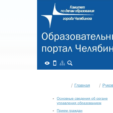
Главная
Руко
Основные сведения об органе
управления образованием
Прием граждан