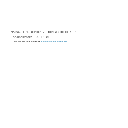
454080, г. Челябинск, ул. Володарского, д. 14
Телефон/факс: 700–18–01
Электронная почта:
edu@cheladmin.ru