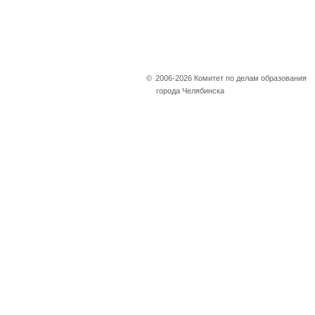
©
2006-2026 Комитет по делам образования
города Челябинска
Не убран снег, яма
на дороге, не горит
фонарь?
Столкнулись с проблемой —
сообщите о ней!
Сообщить о проблеме