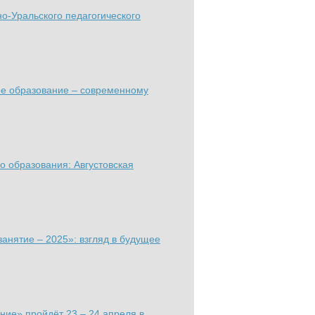
о-Уральского педагогического
ое образование – современному
 образования: Августовская
анятие – 2025»: взгляд в будущее
ние» пройдёт 23 – 24 апреля в