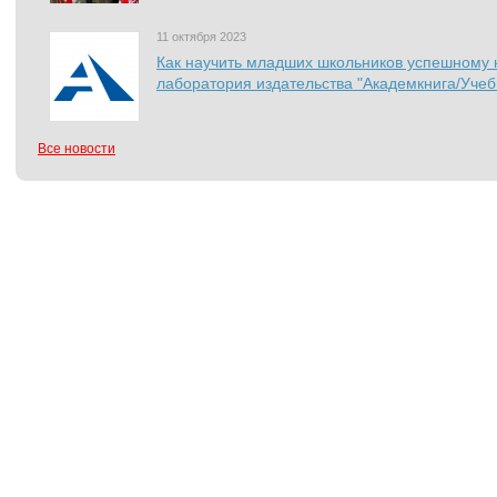
11 октября 2023
Как научить младших школьников успешному 
лаборатория издательства "Академкнига/Учеб
Все новости