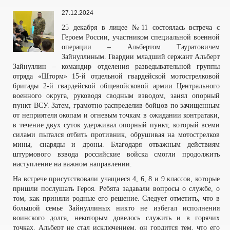
27.12.2024
25 декабря в лицее №11 состоялась встреча с
Героем России, участником специальной военной
операции – Альбертом Тауратовичем
Зайнуллиным. Гвардии младший сержант Альберт
Зайнуллин – командир отделения разведывательной группы
отряда «Шторм» 15-й отдельной гвардейской мотострелковой
бригады 2-й гвардейской общевойсковой армии Центрального
военного округа, руководя сводным взводом, занял опорный
пункт ВСУ. Затем, грамотно распределив бойцов по зачищенным
от неприятеля окопам и огневым точкам в ожидании контратаки,
в течение двух суток удерживал опорный пункт, который всеми
силами пытался отбить противник, обрушивая на мотострелков
мины, снаряды и дроны. Благодаря отважным действиям
штурмового взвода российские войска смогли продолжить
наступление на важном направлении.
На встрече присутствовали учащиеся 4, 6, 8 и 9 классов, которые
пришли послушать Героя. Ребята задавали вопросы о службе, о
том, как приняли родные его решение. Следует отметить, что в
большой семье Зайнуллиных никто не избегал исполнения
воинского долга, некоторым довелось служить и в горячих
точках. Альберт не стал исключением, он гордится тем, что его