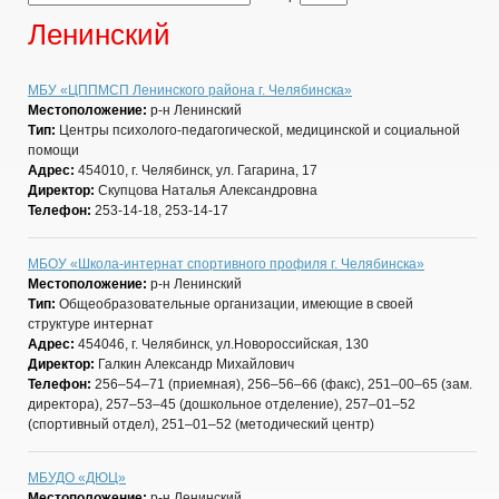
Ленинский
МБУ «ЦППМСП Ленинского района г. Челябинска»
Местоположение:
р-н Ленинский
Тип:
Центры психолого-педагогической, медицинской и социальной
помощи
Адрес:
454010, г. Челябинск, ул. Гагарина, 17
Директор:
Скупцова Наталья Александровна
Телефон:
253-14-18, 253-14-17
МБОУ «Школа-интернат спортивного профиля г. Челябинска»
Местоположение:
р-н Ленинский
Тип:
Общеобразовательные организации, имеющие в своей
структуре интернат
Адрес:
454046, г. Челябинск, ул.Новороссийская, 130
Директор:
Галкин Александр Михайлович
Телефон:
256–54–71 (приемная), 256–56–66 (факс), 251–00–65 (зам.
директора), 257–53–45 (дошкольное отделение), 257–01–52
(спортивный отдел), 251–01–52 (методический центр)
МБУДО «ДЮЦ»
Местоположение:
р-н Ленинский