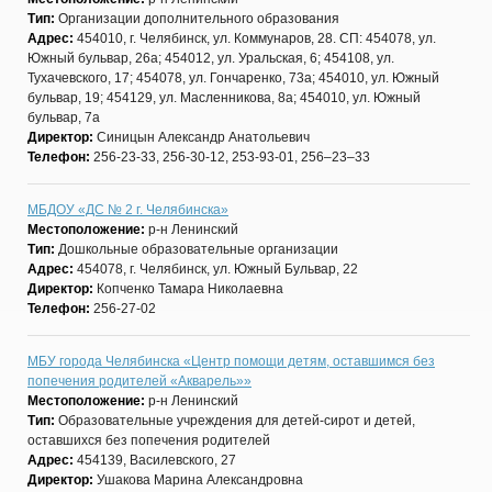
Тип:
Организации дополнительного образования
Адрес:
454010, г. Челябинск, ул. Коммунаров, 28. СП: 454078, ул.
Южный бульвар, 26а; 454012, ул. Уральская, 6; 454108, ул.
Тухачевского, 17; 454078, ул. Гончаренко, 73а; 454010, ул. Южный
бульвар, 19; 454129, ул. Масленникова, 8а; 454010, ул. Южный
бульвар, 7а
Директор:
Синицын Александр Анатольевич
Телефон:
256-23-33, 256-30-12, 253-93-01, 256–23–33
МБДОУ «ДС № 2 г. Челябинска»
Местоположение:
р-н Ленинский
Тип:
Дошкольные образовательные организации
Адрес:
454078, г. Челябинск, ул. Южный Бульвар, 22
Директор:
Копченко Тамара Николаевна
Телефон:
256-27-02
МБУ города Челябинска «Центр помощи детям, оставшимся без
попечения родителей «Акварель»»
Местоположение:
р-н Ленинский
Тип:
Образовательные учреждения для детей-сирот и детей,
оставшихся без попечения родителей
Адрес:
454139, Василевского, 27
Директор:
Ушакова Марина Александровна