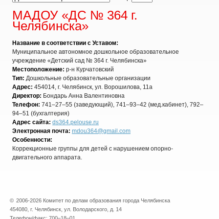
МАДОУ «ДС № 364 г.
Челябинска»
Название в соответствии с Уставом:
Муниципальное автономное дошкольное образовательное
учреждение «Детский сад № 364 г. Челябинска»
Местоположение:
р-н Курчатовский
Тип:
Дошкольные образовательные организации
Адрес:
454014, г. Челябинск, ул. Ворошилова, 11а
Директор:
Бондарь Анна Валентиновна
Телефон:
741–27–55 (заведующий), 741–93–42 (мед.кабинет), 792–
94–51 (бухгалтерия)
Адрес сайта:
ds364.pelouse.ru
Электронная почта:
mdou364@gmail.com
Особенности:
Коррекционные группы для детей с нарушением опорно-
двигательного аппарата.
©
2006-2026 Комитет по делам образования города Челябинска
454080, г. Челябинск, ул. Володарского, д. 14
Телефон/факс: 700–18–01