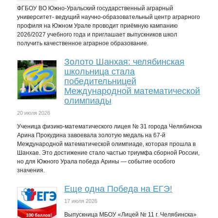
ФГБОУ ВО Южно-Уральский государственный аграрный
университет- ведущий научно-образовательный центр аграрного
профиля на Южном Урале проводит приёмную кампанию
2026/2027 учебного года и приглашает выпускников школ
получить качественное аграрное образование.
Золото Шанхая: челябинская
школьница стала
победительницей
Международной математической
олимпиады
20 июля 2026
Ученица физико-математического лицея № 31 города Челябинска
Арина Прокудина завоевала золотую медаль на 67-й
Международной математической олимпиаде, которая прошла в
Шанхае. Это достижение стало частью триумфа сборной России,
но для Южного Урала победа Арины — событие особого
значения.
Еще одна Победа на ЕГЭ!
17 июля 2026
Выпускница МБОУ «Лицей № 11 г. Челябинска»