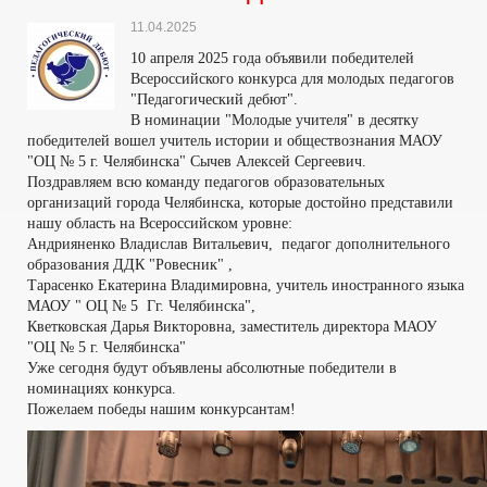
11.04.2025
10 апреля 2025 года объявили победителей
Всероссийского конкурса для молодых педагогов
"Педагогический дебют".
В номинации "Молодые учителя" в десятку
победителей вошел учитель истории и обществознания МАОУ
"ОЦ № 5 г. Челябинска" Сычев Алексей Сергеевич.
Поздравляем всю команду педагогов образовательных
организаций города Челябинска, которые достойно представили
нашу область на Всероссийском уровне:
Андрияненко Владислав Витальевич, педагог дополнительного
образования ДДК "Ровесник" ,
Тарасенко Екатерина Владимировна, учитель иностранного языка
МАОУ " ОЦ № 5 Гг. Челябинска",
Кветковская Дарья Викторовна, заместитель директора МАОУ
"ОЦ № 5 г. Челябинска"
Уже сегодня будут объявлены абсолютные победители в
номинациях конкурса.
Пожелаем победы нашим конкурсантам!