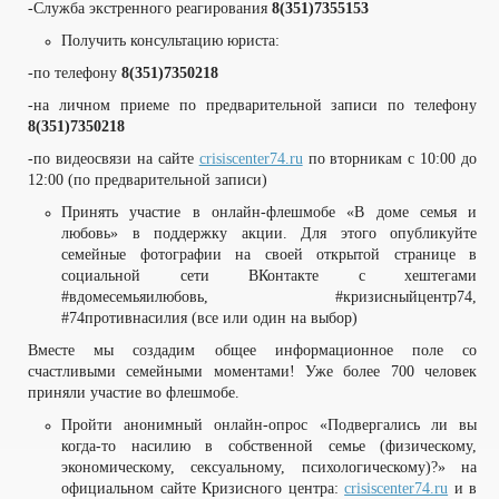
-Служба экстренного реагирования
8(351)7355153
Получить консультацию юриста:
-по телефону
8(351)7350218
-на личном приеме по предварительной записи по телефону
8(351)7350218
-по видеосвязи на сайте
crisiscenter74.ru
по вторникам с 10:00 до
12:00 (по предварительной записи)
Принять участие в онлайн-флешмобе «В доме семья и
любовь» в поддержку акции. Для этого опубликуйте
семейные фотографии на своей открытой странице в
социальной сети ВКонтакте с хештегами
#вдомесемьяилюбовь, #кризисныйцентр74,
#74противнасилия (все или один на выбор)
Вместе мы создадим общее информационное поле со
счастливыми семейными моментами! Уже более 700 человек
приняли участие во флешмобе.
Пройти анонимный онлайн-опрос «Подвергались ли вы
когда-то насилию в собственной семье (физическому,
экономическому, сексуальному, психологическому)?» на
официальном сайте Кризисного центра:
crisiscenter74.ru
и в