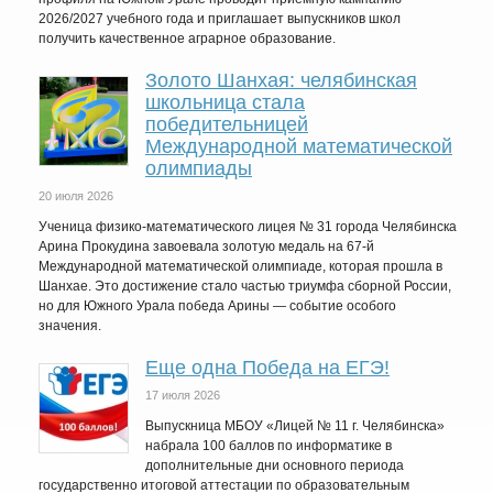
2026/2027 учебного года и приглашает выпускников школ
получить качественное аграрное образование.
Золото Шанхая: челябинская
школьница стала
победительницей
Международной математической
олимпиады
20 июля 2026
Ученица физико-математического лицея № 31 города Челябинска
Арина Прокудина завоевала золотую медаль на 67-й
Международной математической олимпиаде, которая прошла в
Шанхае. Это достижение стало частью триумфа сборной России,
но для Южного Урала победа Арины — событие особого
значения.
Еще одна Победа на ЕГЭ!
17 июля 2026
Выпускница МБОУ «Лицей № 11 г. Челябинска»
набрала 100 баллов по информатике в
дополнительные дни основного периода
государственно итоговой аттестации по образовательным