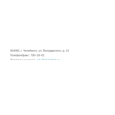
454080, г. Челябинск, ул. Володарского, д. 14
Телефон/факс: 700–18–01
Электронная почта:
edu@cheladmin.ru