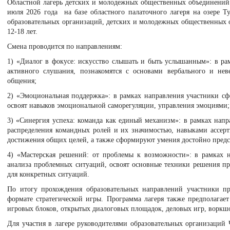
Областной лагерь детских и молодежных общественных объединений 
июля 2026 года на базе областного палаточного лагеря на озере Т
образовательных организаций, детских и молодежных общественных о
12-18 лет.
Смена проводится по направлениям:
1) «Диалог в фокусе: искусство слышать и быть услышанным»: в ра
активного слушания, познакомятся с основами вербального и нев
общения;
2) «Эмоциональная поддержка»: в рамках направления участники с
освоят навыков эмоциональной саморегуляции, управления эмоциями;
3) «Синергия успеха: команда как единый механизм»: в рамках напр
распределения командных ролей и их значимостью, навыками ассерт
достижения общих целей, а также сформируют умения достойно предст
4) «Мастерская решений: от проблемы к возможности»: в рамках 
анализа проблемных ситуаций, освоят основные техники решения пр
для конкретных ситуаций.
По итогу прохождения образовательных направлений участники п
формате стратегической игры. Программа лагеря также предполагает
игровых блоков, открытых диалоговых площадок, деловых игр, воркш
Для участия в лагере руководителями образовательных организаций 