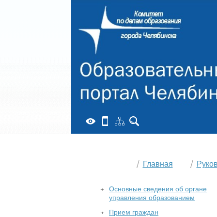
Главная
Руко
Основные сведения об органе
управления образованием
Прием граждан