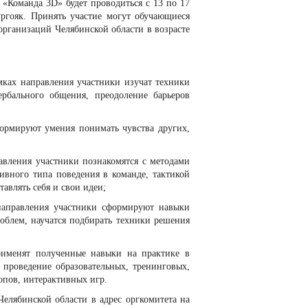
«Команда 3D» будет проводиться с 13 по 17
ургояк. Принять участие могут обучающиеся
рганизаций Челябинской области в возрасте
мках направления участники изучат техники
ербального общения, преодоление барьеров
формируют умения понимать чувства других,
авления участники познакомятся с методами
ивного типа поведения в команде, тактикой
авлять себя и свои идеи;
направления участники сформируют навыки
облем, научатся подбирать техники решения
рименят полученные навыки на практике в
 проведение образовательных, тренинговых,
опов, интерактивных игр.
Челябинской области в адрес оргкомитета на