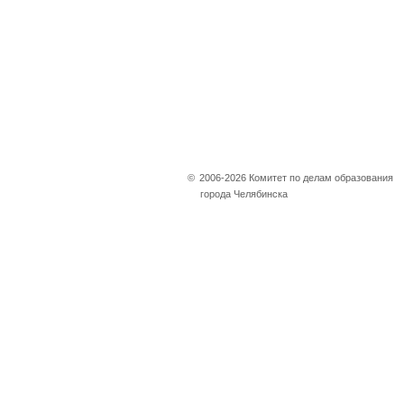
©
2006-2026 Комитет по делам образования
города Челябинска
Не убран снег, яма
на дороге, не горит
фонарь?
Столкнулись с проблемой —
сообщите о ней!