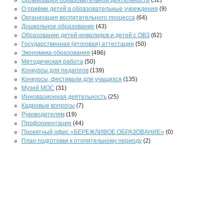
Организация образовательной деятельности
(52)
О приёме детей в образовательные учреждения
(9)
Организация воспитательного процесса
(64)
Дошкольное образование
(43)
Образование детей-инвалидов и детей с ОВЗ
(62)
Государственная (итоговая) аттестация
(50)
Экономика образования
(496)
Методическая работа
(50)
Конкурсы для педагогов
(139)
Конкурсы, фестивали для учащихся
(135)
Музей МОС
(31)
Инновационная деятельность
(25)
Кадровые вопросы
(7)
Руководителям
(19)
Профориентация
(44)
Проектный офис «БЕРЕЖЛИВОЕ ОБРАЗОВАНИЕ»
(0)
План подготовки к отопительному периоду
(2)