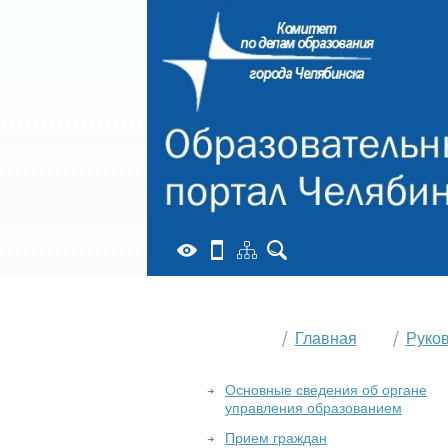
Главная
Руко
Основные сведения об органе
управления образованием
Прием граждан