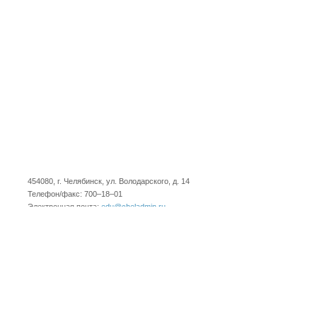
454080, г. Челябинск, ул. Володарского, д. 14
Телефон/факс: 700–18–01
Электронная почта:
edu@cheladmin.ru