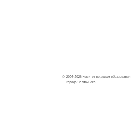
©
2006-2026 Комитет по делам образования
города Челябинска
Не убран снег, яма
на дороге, не горит
фонарь?