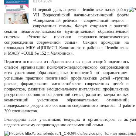
01.04.2024
В первый день апреля в Челябинске начал работу
VII Всероссийский научно-практический форум
«Современный ребёнок – современный педагог –
современная семья». Форум открылся с занятий
секций педагогов-психологов муниципальной образовательной
системы «Успешные практики психолого-педагогического
сопровождения современной семьи». Секции проходили на
площадках МБУ «ЦППМСП Калининского района г. Челябинска»
и МАОУ «СОШ № 152 г. Челябинск».
Педагоги-психологи из образовательных организаций поделились
опытом организации психолого-педагогического сопровождения
всех участников образовательных отношений по направлениям:
успешные практики позитивной профилактики детей «группы
риска»; формирование жизнестойкости современных детей и
подростков, развитие эмоционального интеллекта; профилактика
ресурсного состояния современной семьи; развитие медиативных
компетенций участников образовательных отношений;
поддержание ресурсного состояния современного педагога. В работе
300 специалистов.
Благодарим всех участников, ведущих и организаторов за акту
педагогическому сопровождению современной семьи.
Полная программ