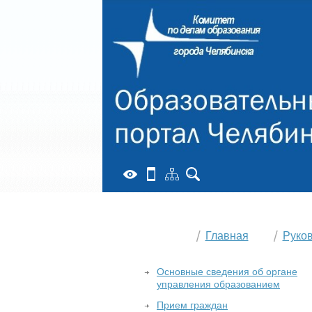
Главная
Руко
Основные сведения об органе
управления образованием
Прием граждан