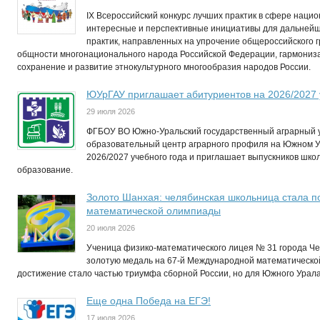
IX Всероссийский конкурс лучших практик в сфере нац
интересные и перспективные инициативы для дальней
практик, направленных на упрочение общероссийского 
общности многонационального народа Российской Федерации, гармониз
сохранение и развитие этнокультурного многообразия народов России.
ЮУрГАУ приглашает абитуриентов на 2026/2027 
29 июля 2026
ФГБОУ ВО Южно-Уральский государственный аграрный у
образовательный центр аграрного профиля на Южном 
2026/2027 учебного года и приглашает выпускников шко
образование.
Золото Шанхая: челябинская школьница стала 
математической олимпиады
20 июля 2026
Ученица физико-математического лицея № 31 города Ч
золотую медаль на 67-й Международной математическо
достижение стало частью триумфа сборной России, но для Южного Урал
Еще одна Победа на ЕГЭ!
17 июля 2026