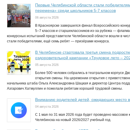
Первые Челябинской области стали победителям
перемена» среди школьников 5-7 классов
06 августа 2026
В Красноярске завершился финал Всероссийского конк
5–7 классов и старшеклассников из-за рубежа — флагма
конкурсных испытаний представители Челябинской области вошли в числ
стали победителями, ещё семь ребят — призёрами конкурса.
В Челябинске стартовала третья смена подростк
оздоровительной кампании «Трудовое лето – 20
05 августа 2026
Более 500 человек собрались в театральном корпусе Д
открытия смены. На церемонии открытия с приветствен
начальника штаба Ольга Александровна Шацкая и директор Центра по
Азгарович Хатмуллин и пожелали ребятам хорошей трудовой смены.
Вниманию родителей детей, ожидающих место в
04 августа 2026
C 1 мая по 31 мая 2026 года будет проведено массовое 
Челябинска на новый 2026/2027 учебный год.