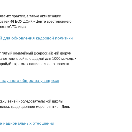
еских практик, а также активизации
 детей ФГБОУ ДОиК «Центр всестороннего
оект «СТОлица».
 для обновления кадровой политики
ёт пятый юбилейный Всероссийский форум
анет ключевой площадкой для 1000 молодых
ройдёт в рамках национального проекта
о научного общества учащихся
ках Летней исследовательской школы
оялось традиционное мероприятие - День
ере национальных отношений