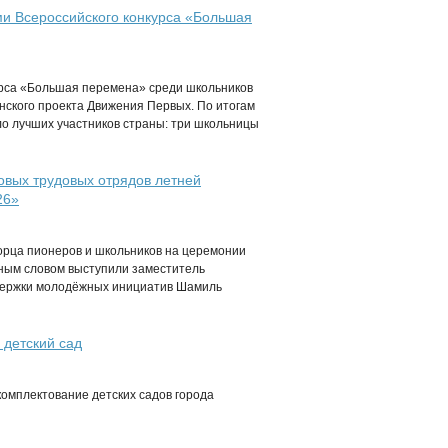
и Всероссийского конкурса «Большая
урса «Большая перемена» среди школьников
нского проекта Движения Первых. По итогам
о лучших участников страны: три школьницы
овых трудовых отрядов летней
26»
ворца пионеров и школьников на церемонии
ным словом выступили заместитель
ддержки молодёжных инициатив Шамиль
 детский сад
комплектование детских садов города