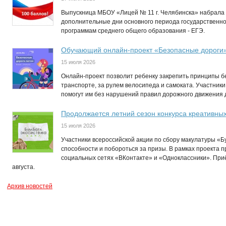
Выпускница МБОУ «Лицей № 11 г. Челябинска» набрала 
дополнительные дни основного периода государственно
программам среднего общего образования - ЕГЭ.
Обучающий онлайн-проект «Безопасные дороги
15 июля 2026
Онлайн-проект позволит ребенку закрепить принципы бе
транспорте, за рулем велосипеда и самоката. Участники
помогут им без нарушений правил дорожного движения до
Продолжается летний сезон конкурса креативны
15 июля 2026
Участники всероссийской акции по сбору макулатуры «Б
способности и побороться за призы. В рамках проекта п
социальных сетях «ВКонтакте» и «Одноклассники». Приё
августа.
Архив новостей