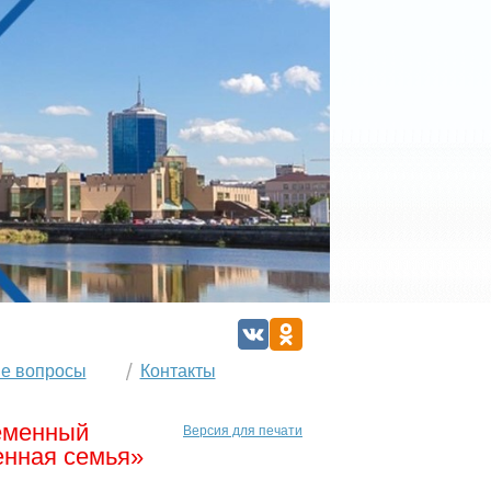
е вопросы
Контакты
еменный
Версия для печати
енная семья»