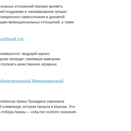
иональных отношений призван выявить
шей поддержки и тиражирования лучших
гражданского самосознания и духовной
ацию межнациональных отношений, а также
учебный год
ниверситет- ведущий научно-
Урале проводит приёмную кампанию
л получить качественное аграрное
победительницей Международной
елябинска Арина Прокудина завоевала
й олимпиаде, которая прошла в Шанхае. Это
а победа Арины — событие особого значения.