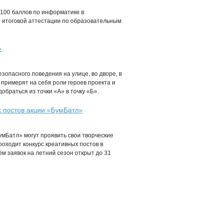
100 баллов по информатике в
 итоговой аттестации по образовательным
»
зопасного поведения на улице, во дворе, в
 примерят на себя роли героев проекта и
браться из точки «А» в точку «Б».
х постов акции «БумБатл»
умБатл» могут проявить свои творческие
роходит конкурс креативных постов в
м заявок на летний сезон открыт до 31