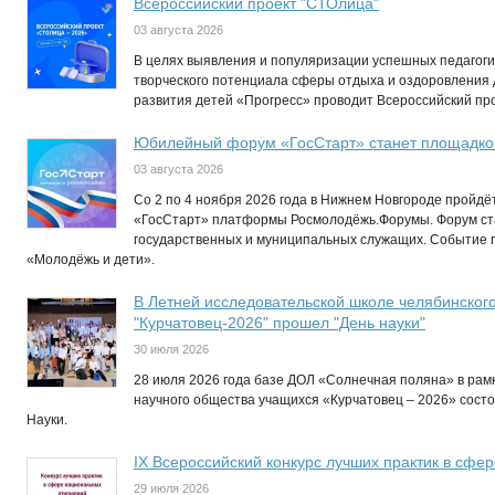
Всероссийский проект "СТОлица"
03 августа 2026
В целях выявления и популяризации успешных педагогич
творческого потенциала сферы отдыха и оздоровления
развития детей «Прогресс» проводит Всероссийский пр
Юбилейный форум «ГосСтарт» станет площадкой
03 августа 2026
Со 2 по 4 ноября 2026 года в Нижнем Новгороде пройд
«ГосСтарт» платформы Росмолодёжь.Форумы. Форум ст
государственных и муниципальных служащих. Событие п
«Молодёжь и дети».
В Летней исследовательской школе челябинског
"Курчатовец-2026" прошел "День науки"
30 июля 2026
28 июля 2026 года базе ДОЛ «Солнечная поляна» в рам
научного общества учащихся «Курчатовец – 2026» сост
Науки.
IХ Всероссийский конкурс лучших практик в сф
29 июля 2026