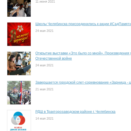
11 июня 2021
Школы Челябинска присоединились к акции #СадПамят
24 мая 2021
Открытие выставки «Это было со мной». Произведения 
Отечественной войне
24 мая 2021
Завершается городской слет-соревнование «Зарница - 
21 мая 2021
РДШ в Тракторозаводском районе г. Челябинска
14 мая 2021