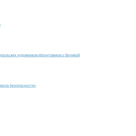
и
уральских художников-фронтовиков о Великой
школа безопасности»