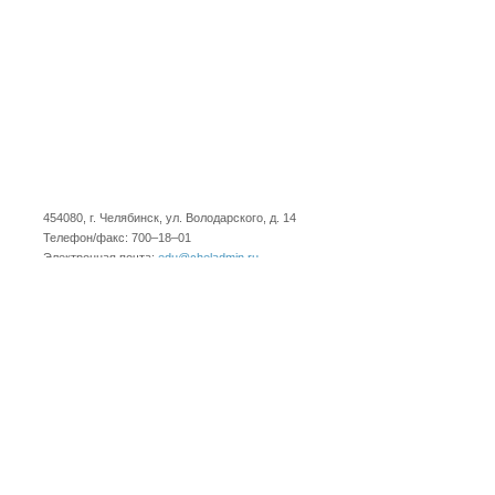
454080, г. Челябинск, ул. Володарского, д. 14
Телефон/факс: 700–18–01
Электронная почта:
edu@cheladmin.ru