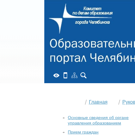
Главная
Руко
Основные сведения об органе
управления образованием
Прием граждан