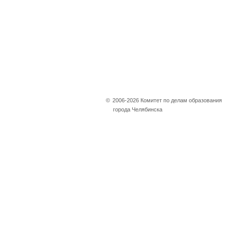
©
2006-2026 Комитет по делам образования
города Челябинска
Не убран снег, яма
на дороге, не горит
фонарь?
Столкнулись с проблемой —
сообщите о ней!