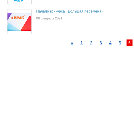
Начало конкурса «Большая перемена»
08 февраля 2021
«
1
2
3
4
5
6