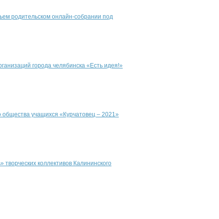
тьем родительском онлайн-собрании под
рганизаций города челябинска «Есть идея!»
о общества учащихся «Курчатовец – 2021»
» творческих коллективов Калининского