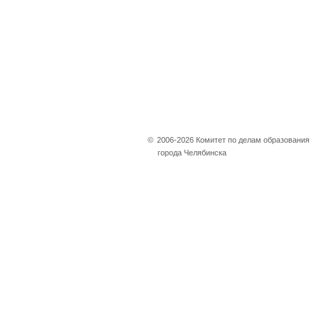
©
2006-2026 Комитет по делам образования
города Челябинска
Не убран снег, яма
на дороге, не горит
фонарь?
Столкнулись с проблемой —
сообщите о ней!