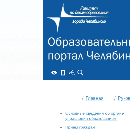
Главная
Руко
Основные сведения об органе
управления образованием
Прием граждан