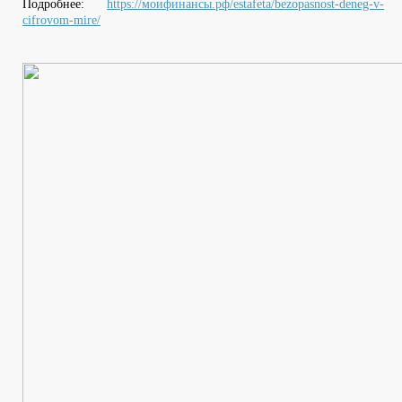
Подробнее:
https://моифинансы.рф/estafeta/bezopasnost-deneg-v-
cifrovom-mire/