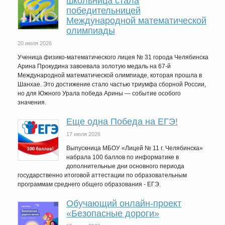
школьница стала
победительницей
Международной математической
олимпиады
20 июля 2026
Ученица физико-математического лицея № 31 города Челябинска
Арина Прокудина завоевала золотую медаль на 67-й
Международной математической олимпиаде, которая прошла в
Шанхае. Это достижение стало частью триумфа сборной России,
но для Южного Урала победа Арины — событие особого
значения.
Еще одна Победа на ЕГЭ!
17 июля 2026
Выпускница МБОУ «Лицей № 11 г. Челябинска»
набрала 100 баллов по информатике в
дополнительные дни основного периода
государственно итоговой аттестации по образовательным
программам среднего общего образования - ЕГЭ.
Обучающий онлайн-проект
«Безопасные дороги»