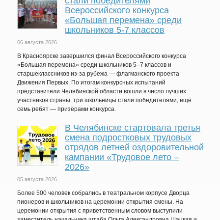
стали победителями
Всероссийского конкурса
«Большая перемена» среди
школьников 5-7 классов
06 августа 2026
В Красноярске завершился финал Всероссийского конкурса
«Большая перемена» среди школьников 5–7 классов и
старшеклассников из-за рубежа — флагманского проекта
Движения Первых. По итогам конкурсных испытаний
представители Челябинской области вошли в число лучших
участников страны: три школьницы стали победителями, ещё
семь ребят — призёрами конкурса.
В Челябинске стартовала третья
смена подростковых трудовых
отрядов летней оздоровительной
кампании «Трудовое лето –
2026»
05 августа 2026
Более 500 человек собрались в театральном корпусе Дворца
пионеров и школьников на церемонии открытия смены. На
церемонии открытия с приветственным словом выступили
заместитель начальника штаба Ольга Александровна Шацкая и