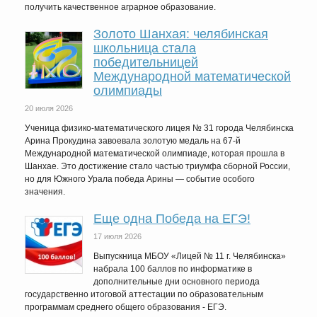
получить качественное аграрное образование.
Золото Шанхая: челябинская
школьница стала
победительницей
Международной математической
олимпиады
20 июля 2026
Ученица физико-математического лицея № 31 города Челябинска
Арина Прокудина завоевала золотую медаль на 67-й
Международной математической олимпиаде, которая прошла в
Шанхае. Это достижение стало частью триумфа сборной России,
но для Южного Урала победа Арины — событие особого
значения.
Еще одна Победа на ЕГЭ!
17 июля 2026
Выпускница МБОУ «Лицей № 11 г. Челябинска»
набрала 100 баллов по информатике в
дополнительные дни основного периода
государственно итоговой аттестации по образовательным
программам среднего общего образования - ЕГЭ.