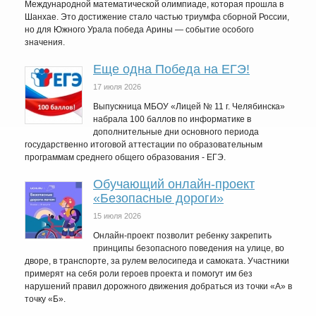
Международной математической олимпиаде, которая прошла в
Шанхае. Это достижение стало частью триумфа сборной России,
но для Южного Урала победа Арины — событие особого
значения.
Еще одна Победа на ЕГЭ!
17 июля 2026
Выпускница МБОУ «Лицей № 11 г. Челябинска»
набрала 100 баллов по информатике в
дополнительные дни основного периода
государственно итоговой аттестации по образовательным
программам среднего общего образования - ЕГЭ.
Обучающий онлайн-проект
«Безопасные дороги»
15 июля 2026
Онлайн-проект позволит ребенку закрепить
принципы безопасного поведения на улице, во
дворе, в транспорте, за рулем велосипеда и самоката. Участники
примерят на себя роли героев проекта и помогут им без
нарушений правил дорожного движения добраться из точки «А» в
точку «Б».