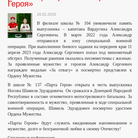
Героя»
26.02.2026
В филиале школы № 104 увековечили память
выпускника – капитана Вардугина Александра
Сергеевича. В марте 2022 года Александр
отправился в зону специальной военной
операции. При выполнении боевого задания на переднем крае 11
апреля 2023 года Александр Сергеевич попал под минометный
обстрел. Полученные ранения оказались несовместимы с жизнью.
За проявленные мужество и героизм Александр Сергеевич
награжден медалью «За отвагу» и посмертно представлен к
Ордену Мужества.
В школе № 137 «Парта Героя» открыта в честь выпускника
Носова Шамиля Эдуардовича. Он сражался в Донецкой Народной
Республике в составе огнеметного мотострелкового батальона. За
самоотверженность и мужество, проявленные в ходе специальной
военной операции, Шамиль Эдуардович посмертно удостоен
Ордена Мужества.
«Парты Героев» будут служить ежедневным напоминанием о
мужестве, долге и безграничной любви к своему Отечеству!
Справочная информация: