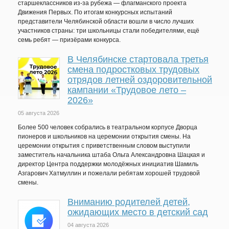
старшеклассников из-за рубежа — флагманского проекта
Движения Первых. По итогам конкурсных испытаний
представители Челябинской области вошли в число лучших
участников страны: три школьницы стали победителями, ещё
семь ребят — призёрами конкурса.
В Челябинске стартовала третья
смена подростковых трудовых
отрядов летней оздоровительной
кампании «Трудовое лето –
2026»
05 августа 2026
Более 500 человек собрались в театральном корпусе Дворца
пионеров и школьников на церемонии открытия смены. На
церемонии открытия с приветственным словом выступили
заместитель начальника штаба Ольга Александровна Шацкая и
директор Центра поддержки молодёжных инициатив Шамиль
Азгарович Хатмуллин и пожелали ребятам хорошей трудовой
смены.
Вниманию родителей детей,
ожидающих место в детский сад
04 августа 2026