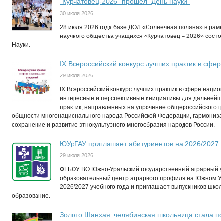
"Курчатовец-2026" прошел "День науки"
30 июля 2026
28 июля 2026 года базе ДОЛ «Солнечная поляна» в рам
научного общества учащихся «Курчатовец – 2026» сост
Науки.
IХ Всероссийский конкурс лучших практик в сф
29 июля 2026
IX Всероссийский конкурс лучших практик в сфере нац
интересные и перспективные инициативы для дальней
практик, направленных на упрочение общероссийского 
общности многонационального народа Российской Федерации, гармониз
сохранение и развитие этнокультурного многообразия народов России.
ЮУрГАУ приглашает абитуриентов на 2026/2027 
29 июля 2026
ФГБОУ ВО Южно-Уральский государственный аграрный у
образовательный центр аграрного профиля на Южном 
2026/2027 учебного года и приглашает выпускников шко
образование.
Золото Шанхая: челябинская школьница стала 