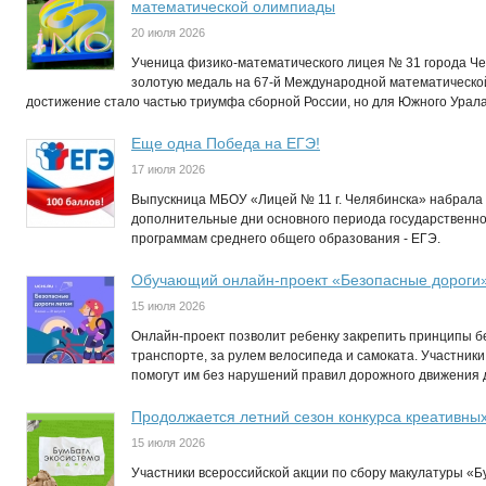
математической олимпиады
20 июля 2026
Ученица физико-математического лицея № 31 города Ч
золотую медаль на 67-й Международной математическо
достижение стало частью триумфа сборной России, но для Южного Урал
Еще одна Победа на ЕГЭ!
17 июля 2026
Выпускница МБОУ «Лицей № 11 г. Челябинска» набрала 
дополнительные дни основного периода государственно
программам среднего общего образования - ЕГЭ.
Обучающий онлайн-проект «Безопасные дороги
15 июля 2026
Онлайн-проект позволит ребенку закрепить принципы бе
транспорте, за рулем велосипеда и самоката. Участники
помогут им без нарушений правил дорожного движения до
Продолжается летний сезон конкурса креативны
15 июля 2026
Участники всероссийской акции по сбору макулатуры «Б