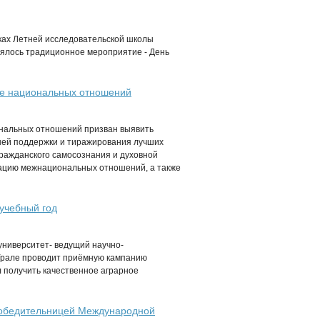
ках Летней исследовательской школы
оялось традиционное мероприятие - День
ере национальных отношений
иональных отношений призван выявить
шей поддержки и тиражирования лучших
гражданского самосознания и духовной
ацию межнациональных отношений, а также
учебный год
ниверситет- ведущий научно-
Урале проводит приёмную кампанию
л получить качественное аграрное
победительницей Международной