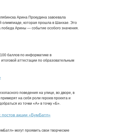
елябинска Арина Прокудина завоевала
й олимпиаде, которая прошла в Шанхае. Это
а победа Арины — событие особого значения.
100 баллов по информатике в
 итоговой аттестации по образовательным
»
зопасного поведения на улице, во дворе, в
 примерят на себя роли героев проекта и
браться из точки «А» в точку «Б».
х постов акции «БумБатл»
умБатл» могут проявить свои творческие