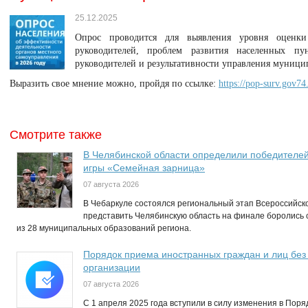
25.12.2025
Опрос проводится для выявления уровня оценки 
руководителей, проблем развития населенных пу
руководителей и результативности управления муниц
Выразить свое мнение можно, пройдя по ссылке:
https://pop-surv.gov74
Смотрите также
В Челябинской области определили победителей
игры «Семейная зарница»
07 августа 2026
В Чебаркуле состоялся региональный этап Всероссийск
представить Челябинскую область на финале боролись
из 28 муниципальных образований региона.
Порядок приема иностранных граждан и лиц без
организации
07 августа 2026
С 1 апреля 2025 года вступили в силу изменения в Пор