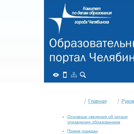
Главная
Руко
Основные сведения об органе
управления образованием
Прием граждан