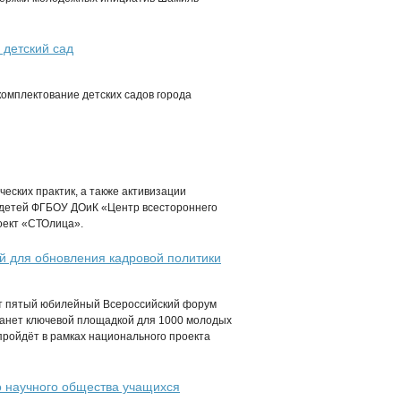
 детский сад
комплектование детских садов города
еских практик, а также активизации
 детей ФГБОУ ДОиК «Центр всестороннего
оект «СТОлица».
 для обновления кадровой политики
ёт пятый юбилейный Всероссийский форум
анет ключевой площадкой для 1000 молодых
ройдёт в рамках национального проекта
о научного общества учащихся