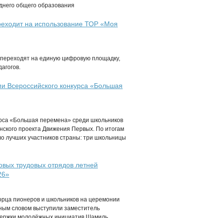
еднего общего образования
ереходит на использование ТОР «Моя
а переходят на единую цифровую площадку,
агогов.
и Всероссийского конкурса «Большая
урса «Большая перемена» среди школьников
нского проекта Движения Первых. По итогам
о лучших участников страны: три школьницы
овых трудовых отрядов летней
26»
ворца пионеров и школьников на церемонии
ным словом выступили заместитель
ддержки молодёжных инициатив Шамиль