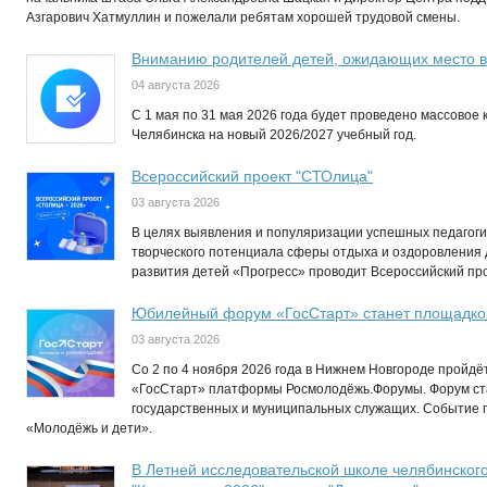
Азгарович Хатмуллин и пожелали ребятам хорошей трудовой смены.
Вниманию родителей детей, ожидающих место в
04 августа 2026
C 1 мая по 31 мая 2026 года будет проведено массовое 
Челябинска на новый 2026/2027 учебный год.
Всероссийский проект "СТОлица"
03 августа 2026
В целях выявления и популяризации успешных педагогич
творческого потенциала сферы отдыха и оздоровления
развития детей «Прогресс» проводит Всероссийский пр
Юбилейный форум «ГосСтарт» станет площадкой
03 августа 2026
Со 2 по 4 ноября 2026 года в Нижнем Новгороде пройд
«ГосСтарт» платформы Росмолодёжь.Форумы. Форум ст
государственных и муниципальных служащих. Событие п
«Молодёжь и дети».
В Летней исследовательской школе челябинског