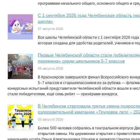
программам начального общего, основного общего и ср
С 1 сентября 2026 года Челябинская область п
школа»
07 августа 2026
Все школы Челябинской области с 1 сентября 2026 год
которая создана для удобства родителей, учеников и пед
Первые Челябинской области стали победителям
перемена» среди школьников 5-7 классов
06 августа 2026
В Красноярске завершился финал Всероссийского конк
5–7 классов и старшеклассников из-за рубежа — флагма
конкурсных испытаний представители Челябинской области вошли в числ
стали победителями, ещё семь ребят — призёрами конкурса.
В Челябинске стартовала третья смена подростк
оздоровительной кампании «Трудовое лето – 20
05 августа 2026
Более 500 человек собрались в театральном корпусе Д
открытия смены. На церемонии открытия с приветствен
начальника штаба Ольга Александровна Шацкая и директор Центра по