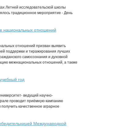
ках Летней исследовательской школы
оялось традиционное мероприятие - День
ере национальных отношений
иональных отношений призван выявить
шей поддержки и тиражирования лучших
гражданского самосознания и духовной
ацию межнациональных отношений, а также
учебный год
ниверситет- ведущий научно-
Урале проводит приёмную кампанию
л получить качественное аграрное
победительницей Международной