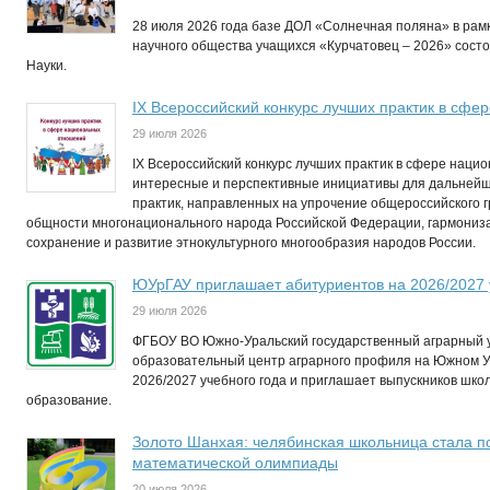
28 июля 2026 года базе ДОЛ «Солнечная поляна» в рам
научного общества учащихся «Курчатовец – 2026» сост
Науки.
IХ Всероссийский конкурс лучших практик в сф
29 июля 2026
IX Всероссийский конкурс лучших практик в сфере нац
интересные и перспективные инициативы для дальней
практик, направленных на упрочение общероссийского 
общности многонационального народа Российской Федерации, гармониз
сохранение и развитие этнокультурного многообразия народов России.
ЮУрГАУ приглашает абитуриентов на 2026/2027 
29 июля 2026
ФГБОУ ВО Южно-Уральский государственный аграрный у
образовательный центр аграрного профиля на Южном 
2026/2027 учебного года и приглашает выпускников шко
образование.
Золото Шанхая: челябинская школьница стала 
математической олимпиады
20 июля 2026