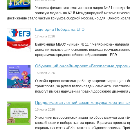
Ученица физико-математического лицея № 31 города Ч
золотую медаль на 67-й Международной математическо
достижение стало частью триумфа сборной России, но для Южного Урал
Еще одна Победа на ЕГЭ!
17 июля 2026
Выпускница МБОУ «Лицей № 11 г. Челябинска» набрала 
дополнительные дни основного периода государственно
программам среднего общего образования - ЕГЭ.
Обучающий онлайн-проект «Безопасные дороги
15 июля 2026
Онлайн-проект позволит ребенку закрепить принципы бе
транспорте, за рулем велосипеда и самоката. Участники
помогут им без нарушений правил дорожного движения до
Продолжается летний сезон конкурса креативны
15 июля 2026
Участники всероссийской акции по сбору макулатуры «Б
способности и побороться за призы. В рамках проекта п
социальных сетях «ВКонтакте» и «Одноклассники». Приё