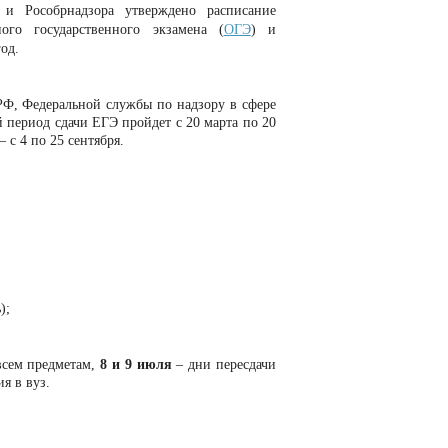
и Рособрнадзора утверждено расписание
ного государственного экзамена (
ОГЭ
) и
год.
РФ, Федеральной службы по надзору в сфере
период сдачи ЕГЭ пройдет с 20 марта по 20
 с 4 по 25 сентября.
);
всем предметам,
8 и 9 июля
– дни пересдачи
я в вуз.