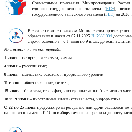
Совместными приказами Минпросвещения России 
единого государственного экзамена (
ЕГЭ
), основ
государственного выпускного экзамена (
ГВЭ
) на 2026 
В соответствии с приказом Министерства просвещения 
образования и науки от 07.11.2025
№ 798/1904
досрочный 
апреля, основной – с 1 июня по 9 июля, дополнительный –
Расписание основного периода:
1 июня
– история, литература, химия;
4 июня
– русский язык;
8 июня
– математика базового и профильного уровней;
11 июня
– обществознание, физика;
15 июня
– биология, география, иностранные языки (письменная часть
18 и 19 июня
– иностранные языки (устная часть), информатика.
С 22 по 25 июня
предусмотрены резервные дни сдачи экзаменов по 
одного из предметов ЕГЭ по выбору самого выпускника до поступлени