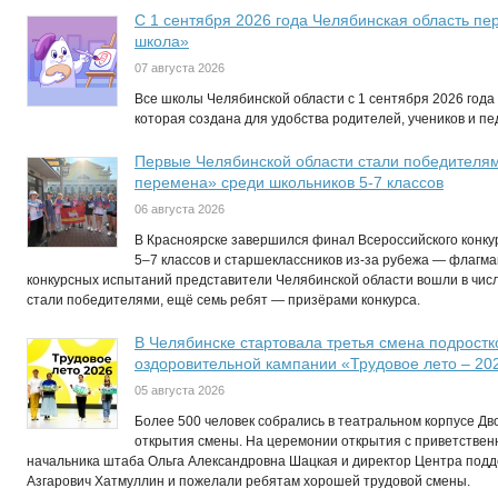
С 1 сентября 2026 года Челябинская область п
школа»
07 августа 2026
Все школы Челябинской области с 1 сентября 2026 год
которая создана для удобства родителей, учеников и пед
Первые Челябинской области стали победителям
перемена» среди школьников 5-7 классов
06 августа 2026
В Красноярске завершился финал Всероссийского конк
5–7 классов и старшеклассников из-за рубежа — флагма
конкурсных испытаний представители Челябинской области вошли в числ
стали победителями, ещё семь ребят — призёрами конкурса.
В Челябинске стартовала третья смена подростк
оздоровительной кампании «Трудовое лето – 20
05 августа 2026
Более 500 человек собрались в театральном корпусе Д
открытия смены. На церемонии открытия с приветствен
начальника штаба Ольга Александровна Шацкая и директор Центра по
Азгарович Хатмуллин и пожелали ребятам хорошей трудовой смены.