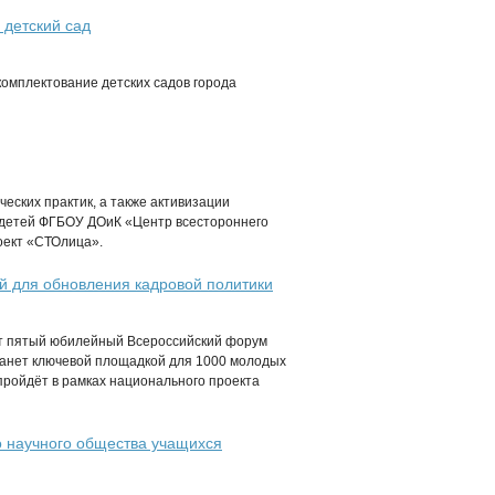
 детский сад
комплектование детских садов города
еских практик, а также активизации
 детей ФГБОУ ДОиК «Центр всестороннего
оект «СТОлица».
 для обновления кадровой политики
ёт пятый юбилейный Всероссийский форум
анет ключевой площадкой для 1000 молодых
ройдёт в рамках национального проекта
о научного общества учащихся