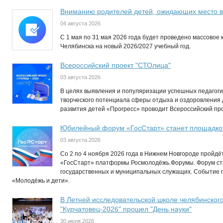
Вниманию родителей детей, ожидающих место в
04 августа 2026
C 1 мая по 31 мая 2026 года будет проведено массовое 
Челябинска на новый 2026/2027 учебный год.
Всероссийский проект "СТОлица"
03 августа 2026
В целях выявления и популяризации успешных педагогич
творческого потенциала сферы отдыха и оздоровления
развития детей «Прогресс» проводит Всероссийский пр
Юбилейный форум «ГосСтарт» станет площадкой
03 августа 2026
Со 2 по 4 ноября 2026 года в Нижнем Новгороде пройд
«ГосСтарт» платформы Росмолодёжь.Форумы. Форум ст
государственных и муниципальных служащих. Событие п
«Молодёжь и дети».
В Летней исследовательской школе челябинског
"Курчатовец-2026" прошел "День науки"
30 июля 2026