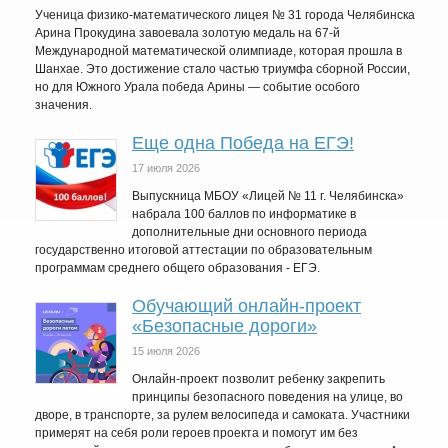
Ученица физико-математического лицея № 31 города Челябинска
Арина Прокудина завоевала золотую медаль на 67-й
Международной математической олимпиаде, которая прошла в
Шанхае. Это достижение стало частью триумфа сборной России,
но для Южного Урала победа Арины — событие особого
значения.
Еще одна Победа на ЕГЭ!
17 июля 2026
Выпускница МБОУ «Лицей № 11 г. Челябинска»
набрала 100 баллов по информатике в
дополнительные дни основного периода
государственно итоговой аттестации по образовательным
программам среднего общего образования - ЕГЭ.
Обучающий онлайн-проект
«Безопасные дороги»
15 июля 2026
Онлайн-проект позволит ребенку закрепить
принципы безопасного поведения на улице, во
дворе, в транспорте, за рулем велосипеда и самоката. Участники
примерят на себя роли героев проекта и помогут им без