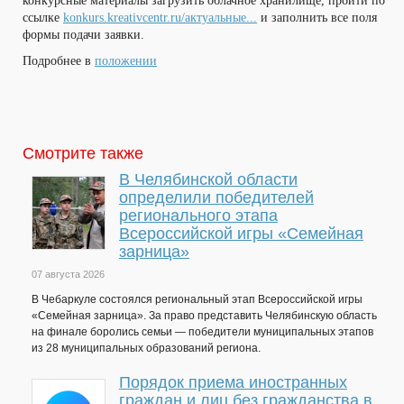
конкурсные материалы загрузить облачное хранилище, пройти по
ссылке
konkurs.kreativcentr.ru/актуальные...
и заполнить все поля
формы подачи заявки.
Подробнее в
положении
Смотрите также
В Челябинской области
определили победителей
регионального этапа
Всероссийской игры «Семейная
зарница»
07 августа 2026
В Чебаркуле состоялся региональный этап Всероссийской игры
«Семейная зарница». За право представить Челябинскую область
на финале боролись семьи — победители муниципальных этапов
из 28 муниципальных образований региона.
Порядок приема иностранных
граждан и лиц без гражданства в