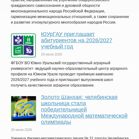
практик, направленных на упрочение общероссийского
гражданского самосознания и духовной общности
многонационального народа Российской Федерации,
гармонизацию межнациональных отношений, а также сохранение
и развитие этнокультурного многообразия народов России.
ЮУрГАУ приглашает
абитуриентов на 2026/2027
учебный год
29 июля 2026
ФГБОУ ВО Южно-Уральский государственный аграрный
университет- ведущий научно-образовательный центр аграрного
профиля на Южном Урале проводит приёмную кампанию
2026/2027 учебного года и приглашает выпускников школ
получить качественное аграрное образование.
Золото Шанхая: челябинская
школьница стала
победительницей
Международной математической
олимпиады
20 июля 2026
Ученица физико-математического лицея № 31 города Челябинска