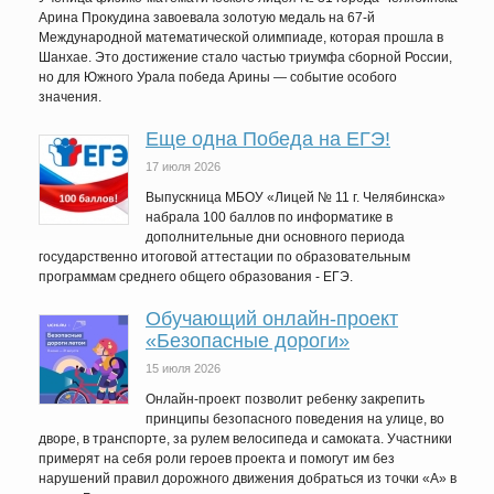
Арина Прокудина завоевала золотую медаль на 67-й
Международной математической олимпиаде, которая прошла в
Шанхае. Это достижение стало частью триумфа сборной России,
но для Южного Урала победа Арины — событие особого
значения.
Еще одна Победа на ЕГЭ!
17 июля 2026
Выпускница МБОУ «Лицей № 11 г. Челябинска»
набрала 100 баллов по информатике в
дополнительные дни основного периода
государственно итоговой аттестации по образовательным
программам среднего общего образования - ЕГЭ.
Обучающий онлайн-проект
«Безопасные дороги»
15 июля 2026
Онлайн-проект позволит ребенку закрепить
принципы безопасного поведения на улице, во
дворе, в транспорте, за рулем велосипеда и самоката. Участники
примерят на себя роли героев проекта и помогут им без
нарушений правил дорожного движения добраться из точки «А» в