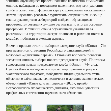
занятиях обучающиеся провели большое количество химических
опытов, наблюдали за погодными явлениями, изучали растения,
грибы и животных, оформили карту с древесными насаждениями
лагеря, научились работать с туристским снаряжением. В конце
смены руководители лабораторий выбрали обучающихся,
продемонстрировавших лучшие результаты по итогам освоения
программы. В течении смены обучающиеся ухаживали за
растениями на территории лагеря: поливали и рыхлили цветы в
клумбах, побелили и окопали деревья.
В смене прошло отчетно-выборное заседание клуба «Юннат – 74»
при первичном отделении Российского движения детей и
молодежи «Движение первых». Основным вопросом повестки
заседания явились выборы нового председателя клуба. По итогам
голосования новым председателем клуба «Юннат – 74» стала
Сумина Дана – победитель и призёр мероприятий городского
экологического марафона, победитель индивидуального этапа
областного слёта школьных лесничеств и детских экологических
объединений «Юные друзья природы – 2025», призёр
Всероссийского экологического диктанта, активный участник
профильных естественно-научных смен «Экосити».