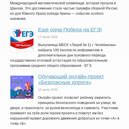
Международной математической олимпиаде, которая прошла в
Шанхае. Это достижение стало частью триумфа сборной России,
но для Южного Урала победа Арины — событие особого
значения.
Еще одна Победа на ЕГЭ!
17 июля 2026
Выпускница МБОУ «Лицей № 11 г. Челябинска»
набрала 100 баллов по информатике в
дополнительные дни основного периода
государственно итоговой аттестации по образовательным
программам среднего общего образования - ЕГЭ.
Обучающий онлайн-проект
«Безопасные дороги»
15 июля 2026
Онлайн-проект позволит ребенку закрепить
принципы безопасного поведения на улице, во
дворе, в транспорте, за рулем велосипеда и самоката. Участники
примерят на себя роли героев проекта и помогут им без
нарушений правил дорожного движения добраться из точки «А» в
точку «Б».