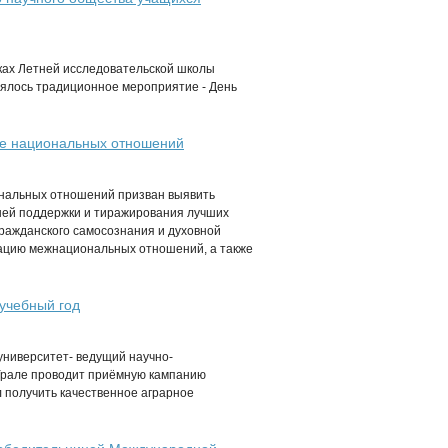
ках Летней исследовательской школы
оялось традиционное мероприятие - День
ере национальных отношений
иональных отношений призван выявить
шей поддержки и тиражирования лучших
гражданского самосознания и духовной
ацию межнациональных отношений, а также
учебный год
ниверситет- ведущий научно-
Урале проводит приёмную кампанию
л получить качественное аграрное