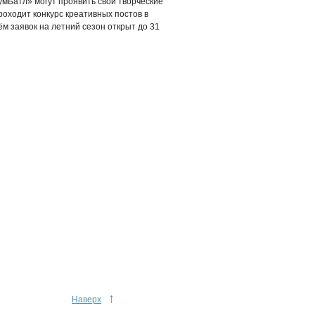
умБатл» могут проявить свои творческие
роходит конкурс креативных постов в
м заявок на летний сезон открыт до 31
↑
Наверх