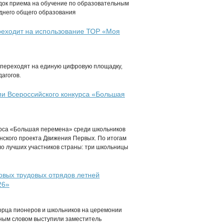
ядок приема на обучение по образовательным
еднего общего образования
ереходит на использование ТОР «Моя
а переходят на единую цифровую площадку,
агогов.
и Всероссийского конкурса «Большая
урса «Большая перемена» среди школьников
нского проекта Движения Первых. По итогам
о лучших участников страны: три школьницы
овых трудовых отрядов летней
26»
ворца пионеров и школьников на церемонии
ным словом выступили заместитель