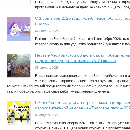
С 1 апреля 2025 года вступили в силу изменения в Пор
программам начального общего, основного общего и ср
С 1 сентября 2026 года Челябинская область п
школа»
07 августа 2026
Все школы Челябинской области с 1 сентября 2026 год
которая создана для удобства родителей, учеников и пед
Первые Челябинской области стали победителям
перемена» среди школьников 5-7 классов
06 августа 2026
В Красноярске завершился финал Всероссийского конк
5–7 классов и старшеклассников из-за рубежа — флагма
конкурсных испытаний представители Челябинской области вошли в числ
стали победителями, ещё семь ребят — призёрами конкурса.
В Челябинске стартовала третья смена подростк
оздоровительной кампании «Трудовое лето – 20
05 августа 2026
Более 500 человек собрались в театральном корпусе Д
открытия смены. На церемонии открытия с приветствен