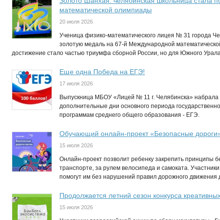
Золото Шанхая: челябинская школьница стала 
математической олимпиады
20 июля 2026
Ученица физико-математического лицея № 31 города Ч
золотую медаль на 67-й Международной математическо
достижение стало частью триумфа сборной России, но для Южного Урал
Еще одна Победа на ЕГЭ!
17 июля 2026
Выпускница МБОУ «Лицей № 11 г. Челябинска» набрала 
дополнительные дни основного периода государственно
программам среднего общего образования - ЕГЭ.
Обучающий онлайн-проект «Безопасные дороги
15 июля 2026
Онлайн-проект позволит ребенку закрепить принципы бе
транспорте, за рулем велосипеда и самоката. Участники
помогут им без нарушений правил дорожного движения до
Продолжается летний сезон конкурса креативны
15 июля 2026