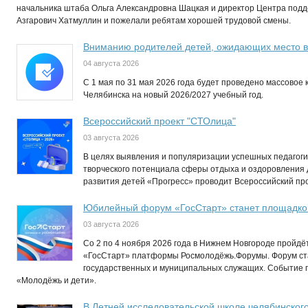
начальника штаба Ольга Александровна Шацкая и директор Центра по
Азгарович Хатмуллин и пожелали ребятам хорошей трудовой смены.
Вниманию родителей детей, ожидающих место в
04 августа 2026
C 1 мая по 31 мая 2026 года будет проведено массовое 
Челябинска на новый 2026/2027 учебный год.
Всероссийский проект "СТОлица"
03 августа 2026
В целях выявления и популяризации успешных педагогич
творческого потенциала сферы отдыха и оздоровления
развития детей «Прогресс» проводит Всероссийский пр
Юбилейный форум «ГосСтарт» станет площадкой
03 августа 2026
Со 2 по 4 ноября 2026 года в Нижнем Новгороде пройд
«ГосСтарт» платформы Росмолодёжь.Форумы. Форум ст
государственных и муниципальных служащих. Событие п
«Молодёжь и дети».
В Летней исследовательской школе челябинског