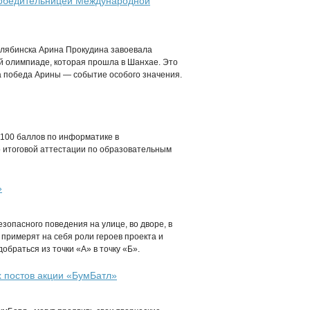
победительницей Международной
елябинска Арина Прокудина завоевала
й олимпиаде, которая прошла в Шанхае. Это
а победа Арины — событие особого значения.
100 баллов по информатике в
 итоговой аттестации по образовательным
»
зопасного поведения на улице, во дворе, в
 примерят на себя роли героев проекта и
браться из точки «А» в точку «Б».
х постов акции «БумБатл»