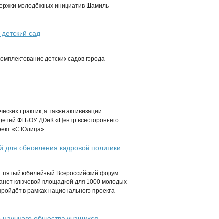
ддержки молодёжных инициатив Шамиль
 детский сад
комплектование детских садов города
еских практик, а также активизации
 детей ФГБОУ ДОиК «Центр всестороннего
оект «СТОлица».
 для обновления кадровой политики
ёт пятый юбилейный Всероссийский форум
анет ключевой площадкой для 1000 молодых
ройдёт в рамках национального проекта
о научного общества учащихся