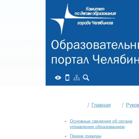
Главная
Руко
Основные сведения об органе
управления образованием
Прием граждан