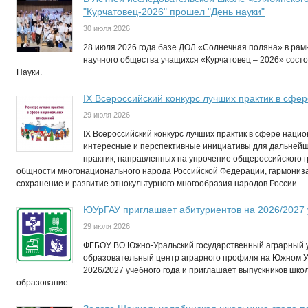
"Курчатовец-2026" прошел "День науки"
30 июля 2026
28 июля 2026 года базе ДОЛ «Солнечная поляна» в рам
научного общества учащихся «Курчатовец – 2026» сост
Науки.
IХ Всероссийский конкурс лучших практик в сф
29 июля 2026
IX Всероссийский конкурс лучших практик в сфере нац
интересные и перспективные инициативы для дальней
практик, направленных на упрочение общероссийского 
общности многонационального народа Российской Федерации, гармониз
сохранение и развитие этнокультурного многообразия народов России.
ЮУрГАУ приглашает абитуриентов на 2026/2027 
29 июля 2026
ФГБОУ ВО Южно-Уральский государственный аграрный у
образовательный центр аграрного профиля на Южном 
2026/2027 учебного года и приглашает выпускников шко
образование.