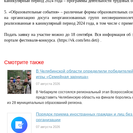
каникулярный период 2024 года – программы деятельности трудовых 
5. «Образовательные события» – различные формы образовательных со
на организацию досуга неорганизованных групп несовершенноле
реализованные в каникулярный период 2024 года, в том числе с при
Подать заявку на участие можно до 18 сентября. Вся информация об
портале фестиваля-конкурса. (
https://vk.com/leto.deti
) .
Смотрите также
В Челябинской области определили победителей
игры «Семейная зарница»
07 августа 2026
В Чебаркуле состоялся региональный этап Всероссийск
представить Челябинскую область на финале боролись
из 28 муниципальных образований региона.
Порядок приема иностранных граждан и лиц без
организации
07 августа 2026