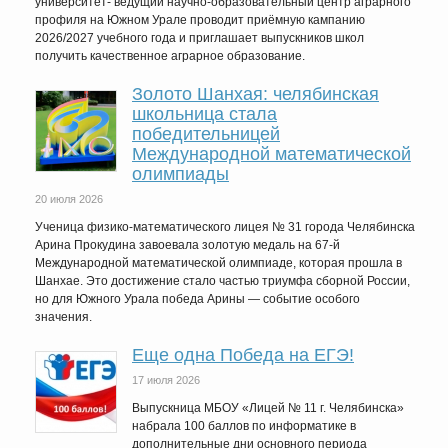
университет- ведущий научно-образовательный центр аграрного
профиля на Южном Урале проводит приёмную кампанию
2026/2027 учебного года и приглашает выпускников школ
получить качественное аграрное образование.
Золото Шанхая: челябинская
школьница стала
победительницей
Международной математической
олимпиады
20 июля 2026
Ученица физико-математического лицея № 31 города Челябинска
Арина Прокудина завоевала золотую медаль на 67-й
Международной математической олимпиаде, которая прошла в
Шанхае. Это достижение стало частью триумфа сборной России,
но для Южного Урала победа Арины — событие особого
значения.
Еще одна Победа на ЕГЭ!
17 июля 2026
Выпускница МБОУ «Лицей № 11 г. Челябинска»
набрала 100 баллов по информатике в
дополнительные дни основного периода