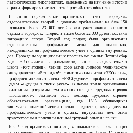
патриотических мероприятиях, нацеленных на изучение истории
страны, формирование ценностей российского общества.
В летний период были организованы смены городских
оздоровительных лагерей с дневным пребыванием на базе 158
площадок. Более 23 000 детей стали участниками активного
отдыха в городских лагерях, а также более 22 000 детей посетили
загородные лагеря. Второй год подряд были организованы
оздоровительные профильные смены для подростков,
находившихся на профилактическом учете в органах внутренних
дел. Проведены муниципальные профильные смены: Летний сбор
кадет «Генералами не рождаются», летняя исследовательская
школа «Курчатовец», летний сбор актив лидеров ученического
самоуправления «Есть идея!», экологическая смена «ЭКО-сити»,
профориентационная смена «PROбудущее», профильная смена
РДДМ «Будущее в твоих руках». В летнее время организована
реализация программы тематических смен для трудовых отрядов
«Наставники». Значимой была помощь трудовых отрядов
образовательным организациям, где 1313 обучающихся
занимались полезной деятельностью. Подростки, находящиеся на
профилактическом учете в органах внутренних дел, были
трудоустроены и получили ценный трудовой опыт и навыки.
Новый вид организованного отдыха школьников – организация
увлекательных поездок, походов и экспедиций. Более 3,5 тысячи