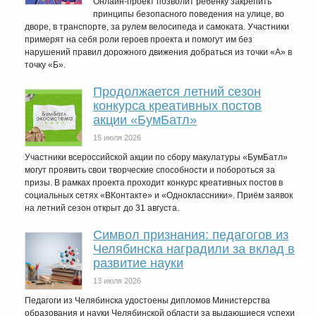
Онлайн-проект позволит ребенку закрепить
принципы безопасного поведения на улице, во
дворе, в транспорте, за рулем велосипеда и самоката. Участники
примерят на себя роли героев проекта и помогут им без
нарушений правил дорожного движения добраться из точки «А» в
точку «Б».
Продолжается летний сезон
конкурса креативных постов
акции «БумБатл»
15 июля 2026
Участники всероссийской акции по сбору макулатуры «БумБатл»
могут проявить свои творческие способности и побороться за
призы. В рамках проекта проходит конкурс креативных постов в
социальных сетях «ВКонтакте» и «Одноклассники». Приём заявок
на летний сезон открыт до 31 августа.
Символ признания: педагогов из
Челябинска наградили за вклад в
развитие науки
13 июля 2026
Педагоги из Челябинска удостоены дипломов Министерства
образования и науки Челябинской области за выдающиеся успехи