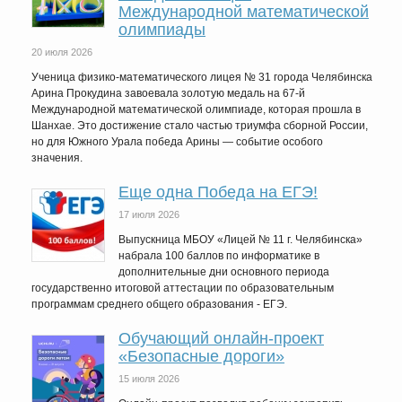
Международной математической
олимпиады
20 июля 2026
Ученица физико-математического лицея № 31 города Челябинска
Арина Прокудина завоевала золотую медаль на 67-й
Международной математической олимпиаде, которая прошла в
Шанхае. Это достижение стало частью триумфа сборной России,
но для Южного Урала победа Арины — событие особого
значения.
Еще одна Победа на ЕГЭ!
17 июля 2026
Выпускница МБОУ «Лицей № 11 г. Челябинска»
набрала 100 баллов по информатике в
дополнительные дни основного периода
государственно итоговой аттестации по образовательным
программам среднего общего образования - ЕГЭ.
Обучающий онлайн-проект
«Безопасные дороги»
15 июля 2026