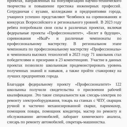
проектах, направленных на популяризацию научно-технического
творчества и повышение престижа инженерных профессий.
Сотрудничая с вузами, колледжами и предприятиями города,
учащиеся успешно представляют Челябинск на соревнованиях и
конкурсах Всероссийского и регионального уровней. В 2023 году
ребята попробовали свои силы в различных проектах, включая
федеральные проекты «Профессионалитет», «Билет в будущее»,
соревнования «ИкаР» и различные чемпионаты по
профессиональному мастерству. В региональном этапе
чемпионата по профессиональному мастерству «Профессионалы»
и чемпионата высоких технологий в 2023 году 71 школьник стал
победителями и призерами в 23 компетенциях. Участие в данных
проектах позволило школьникам продемонстрировать уровень
полученных знаний и навыков, а также пройти стажировку на
лучших предприятиях города.
Благодаря федеральному проекту «Профессионалитет» 122
школьника получили свидетельства о присвоении рабочей
квалификации. Это такие специальности как слесарь-электрик по
ремонту электрооборудования, токарь на станках с ЧПУ, сварщик
ручной и частично механизированной сварки, парикмахер,
помощник повара, помощник кондитера, мастер по ремонту и
обслуживанию автомобилей, лаборант химического анализа,
слесарь по ремонту автомобилей, секретарь-машинистка.