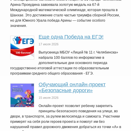
Арина Прокудина завоевала золотую медаль на 67-й
Международной математической олимпиаде, которая прошла в
Шанхае. Это достижение стало частью триумфа сборной России,
но для Южного Урала победа Арины — событие особого
значения.
Еще одна Победа на ЕГЭ!
17 июля 2026
Выпускница МБОУ «Лицей № 11 г. Челябинска»
набрала 100 баллов по информатике в
дополнительные дни основного периода
государственно итоговой аттестации по образовательным
программам среднего общего образования - ЕГЭ.
Обучающий онлайн-проект
«Безопасные дороги»
15 июля 2026
Онлайн-проект позволит ребенку закрепить
принципы безопасного поведения на улице, во
дворе, в транспорте, за рулем велосипеда и самоката. Участники
примерят на себя роли героев проекта и помогут им без
нарушений правил дорожного движения добраться из точки «А» в