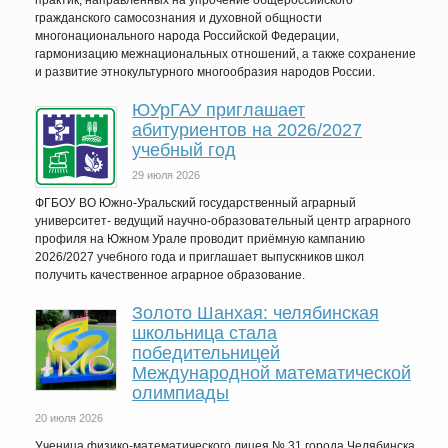
практик, направленных на упрочение общероссийского
гражданского самосознания и духовной общности
многонационального народа Российской Федерации,
гармонизацию межнациональных отношений, а также сохранение
и развитие этнокультурного многообразия народов России.
ЮУрГАУ приглашает
абитуриентов на 2026/2027
учебный год
29 июля 2026
ФГБОУ ВО Южно-Уральский государственный аграрный
университет- ведущий научно-образовательный центр аграрного
профиля на Южном Урале проводит приёмную кампанию
2026/2027 учебного года и приглашает выпускников школ
получить качественное аграрное образование.
Золото Шанхая: челябинская
школьница стала
победительницей
Международной математической
олимпиады
20 июля 2026
Ученица физико-математического лицея № 31 города Челябинска