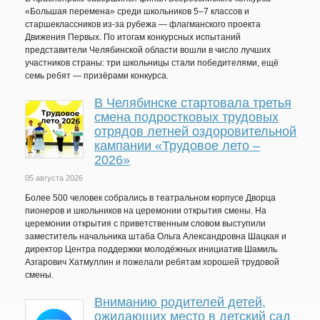
«Большая перемена» среди школьников 5–7 классов и
старшеклассников из-за рубежа — флагманского проекта
Движения Первых. По итогам конкурсных испытаний
представители Челябинской области вошли в число лучших
участников страны: три школьницы стали победителями, ещё
семь ребят — призёрами конкурса.
В Челябинске стартовала третья
смена подростковых трудовых
отрядов летней оздоровительной
кампании «Трудовое лето –
2026»
05 августа 2026
Более 500 человек собрались в театральном корпусе Дворца
пионеров и школьников на церемонии открытия смены. На
церемонии открытия с приветственным словом выступили
заместитель начальника штаба Ольга Александровна Шацкая и
директор Центра поддержки молодёжных инициатив Шамиль
Азгарович Хатмуллин и пожелали ребятам хорошей трудовой
смены.
Вниманию родителей детей,
ожидающих место в детский сад