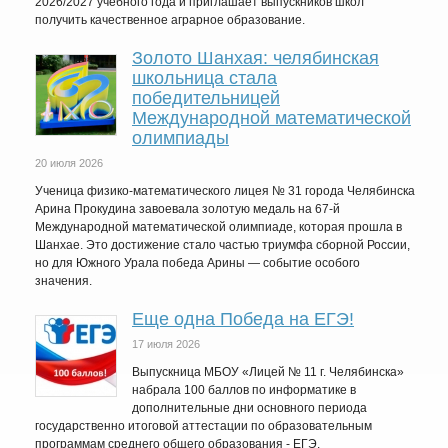
2026/2027 учебного года и приглашает выпускников школ
получить качественное аграрное образование.
Золото Шанхая: челябинская
школьница стала
победительницей
Международной математической
олимпиады
20 июля 2026
Ученица физико-математического лицея № 31 города Челябинска
Арина Прокудина завоевала золотую медаль на 67-й
Международной математической олимпиаде, которая прошла в
Шанхае. Это достижение стало частью триумфа сборной России,
но для Южного Урала победа Арины — событие особого
значения.
Еще одна Победа на ЕГЭ!
17 июля 2026
Выпускница МБОУ «Лицей № 11 г. Челябинска»
набрала 100 баллов по информатике в
дополнительные дни основного периода
государственно итоговой аттестации по образовательным
программам среднего общего образования - ЕГЭ.