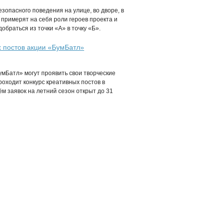
зопасного поведения на улице, во дворе, в
 примерят на себя роли героев проекта и
браться из точки «А» в точку «Б».
х постов акции «БумБатл»
умБатл» могут проявить свои творческие
роходит конкурс креативных постов в
м заявок на летний сезон открыт до 31