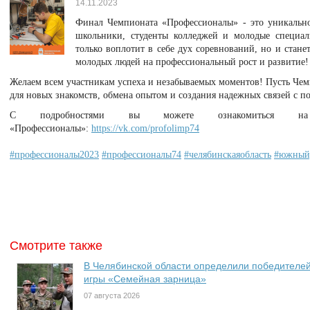
14.11.2023
Финал Чемпионата «Профессионалы» - это уникальное
школьники, студенты колледжей и молодые специал
только воплотит в себе дух соревнований, но и стан
молодых людей на профессиональный рост и развитие!
Желаем всем участникам успеха и незабываемых моментов! Пусть Че
для новых знакомств, обмена опытом и создания надежных связей с 
С подробностями вы можете ознакомиться на
«Профессионалы»:
https://vk.com/profolimp74
#профессионалы2023
#профессионалы74
#челябинскаяобласть
#южный
Смотрите также
В Челябинской области определили победителей
игры «Семейная зарница»
07 августа 2026