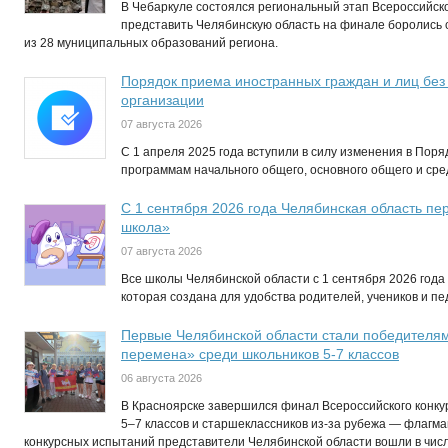
В Чебаркуле состоялся региональный этап Всероссийск
представить Челябинскую область на финале боролись
из 28 муниципальных образований региона.
Порядок приема иностранных граждан и лиц без
организации
07 августа 2026
С 1 апреля 2025 года вступили в силу изменения в Пор
программам начального общего, основного общего и ср
С 1 сентября 2026 года Челябинская область п
школа»
07 августа 2026
Все школы Челябинской области с 1 сентября 2026 год
которая создана для удобства родителей, учеников и пед
Первые Челябинской области стали победителям
перемена» среди школьников 5-7 классов
06 августа 2026
В Красноярске завершился финал Всероссийского конк
5–7 классов и старшеклассников из-за рубежа — флагма
конкурсных испытаний представители Челябинской области вошли в числ