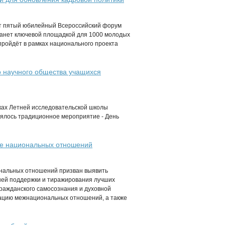
ёт пятый юбилейный Всероссийский форум
анет ключевой площадкой для 1000 молодых
ройдёт в рамках национального проекта
о научного общества учащихся
ках Летней исследовательской школы
оялось традиционное мероприятие - День
ере национальных отношений
иональных отношений призван выявить
шей поддержки и тиражирования лучших
гражданского самосознания и духовной
ацию межнациональных отношений, а также