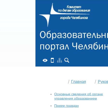
Главная
Руко
Основные сведения об органе
управления образованием
Прием граждан