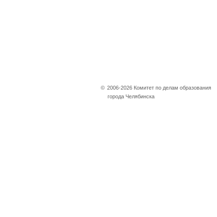
©
2006-2026 Комитет по делам образования
города Челябинска
Не убран снег, яма
на дороге, не горит
фонарь?
Столкнулись с проблемой —
сообщите о ней!