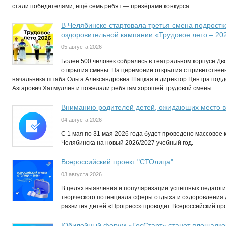
стали победителями, ещё семь ребят — призёрами конкурса.
В Челябинске стартовала третья смена подростк
оздоровительной кампании «Трудовое лето – 20
05 августа 2026
Более 500 человек собрались в театральном корпусе Д
открытия смены. На церемонии открытия с приветствен
начальника штаба Ольга Александровна Шацкая и директор Центра по
Азгарович Хатмуллин и пожелали ребятам хорошей трудовой смены.
Вниманию родителей детей, ожидающих место в
04 августа 2026
C 1 мая по 31 мая 2026 года будет проведено массовое 
Челябинска на новый 2026/2027 учебный год.
Всероссийский проект "СТОлица"
03 августа 2026
В целях выявления и популяризации успешных педагогич
творческого потенциала сферы отдыха и оздоровления
развития детей «Прогресс» проводит Всероссийский пр
Юбилейный форум «ГосСтарт» станет площадкой