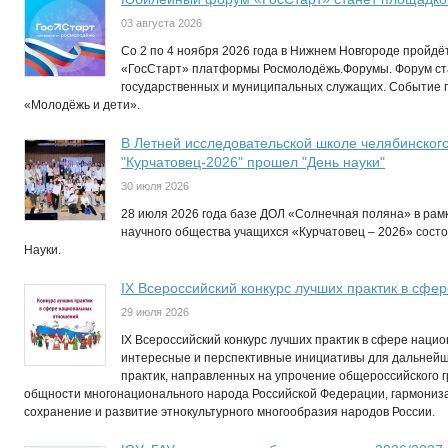
03 августа 2026
Со 2 по 4 ноября 2026 года в Нижнем Новгороде пройд
«ГосСтарт» платформы Росмолодёжь.Форумы. Форум ст
государственных и муниципальных служащих. Событие п
«Молодёжь и дети».
В Летней исследовательской школе челябинског
"Курчатовец-2026" прошел "День науки"
30 июля 2026
28 июля 2026 года базе ДОЛ «Солнечная поляна» в рам
научного общества учащихся «Курчатовец – 2026» сост
Науки.
IХ Всероссийский конкурс лучших практик в сф
29 июля 2026
IX Всероссийский конкурс лучших практик в сфере нац
интересные и перспективные инициативы для дальней
практик, направленных на упрочение общероссийского 
общности многонационального народа Российской Федерации, гармониз
сохранение и развитие этнокультурного многообразия народов России.