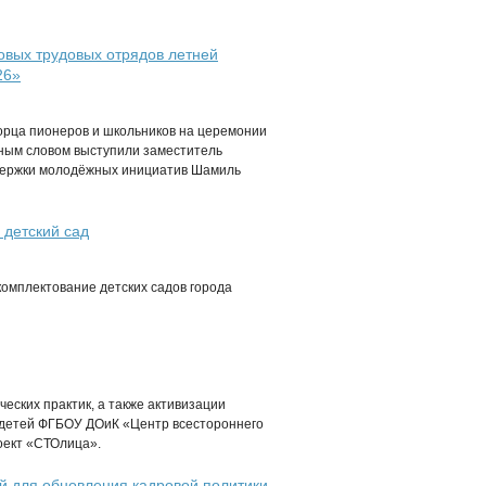
овых трудовых отрядов летней
26»
ворца пионеров и школьников на церемонии
ным словом выступили заместитель
ддержки молодёжных инициатив Шамиль
 детский сад
комплектование детских садов города
еских практик, а также активизации
 детей ФГБОУ ДОиК «Центр всестороннего
оект «СТОлица».
 для обновления кадровой политики