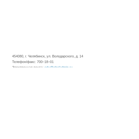
454080, г. Челябинск, ул. Володарского, д. 14
Телефон/факс: 700–18–01
Электронная почта:
edu@cheladmin.ru