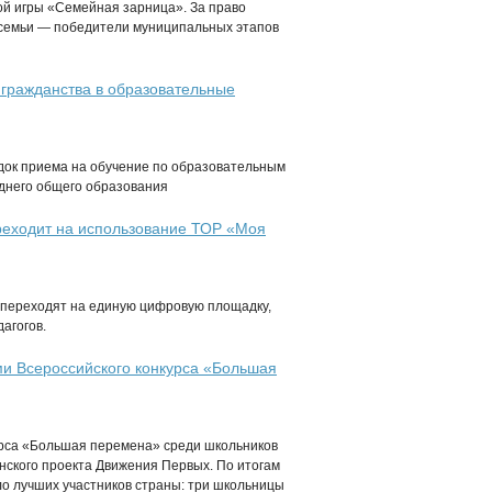
ой игры «Семейная зарница». За право
 семьи — победители муниципальных этапов
 гражданства в образовательные
ядок приема на обучение по образовательным
еднего общего образования
ереходит на использование ТОР «Моя
а переходят на единую цифровую площадку,
агогов.
и Всероссийского конкурса «Большая
урса «Большая перемена» среди школьников
нского проекта Движения Первых. По итогам
о лучших участников страны: три школьницы