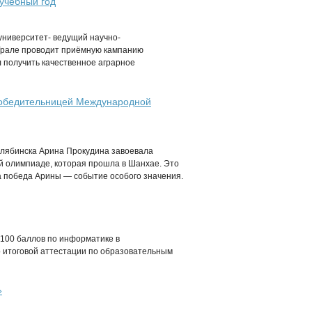
учебный год
ниверситет- ведущий научно-
Урале проводит приёмную кампанию
л получить качественное аграрное
победительницей Международной
елябинска Арина Прокудина завоевала
й олимпиаде, которая прошла в Шанхае. Это
а победа Арины — событие особого значения.
100 баллов по информатике в
 итоговой аттестации по образовательным
»