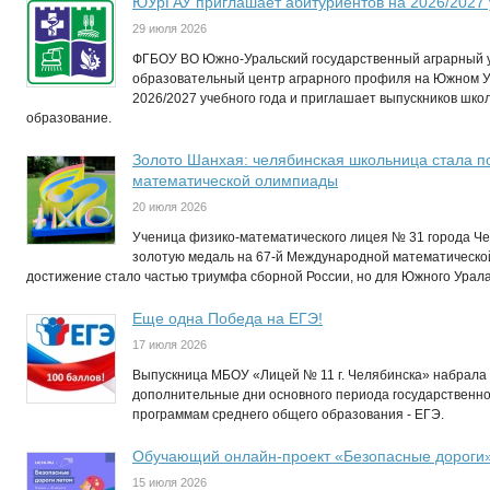
ЮУрГАУ приглашает абитуриентов на 2026/2027 
29 июля 2026
ФГБОУ ВО Южно-Уральский государственный аграрный у
образовательный центр аграрного профиля на Южном 
2026/2027 учебного года и приглашает выпускников шко
образование.
Золото Шанхая: челябинская школьница стала 
математической олимпиады
20 июля 2026
Ученица физико-математического лицея № 31 города Ч
золотую медаль на 67-й Международной математическо
достижение стало частью триумфа сборной России, но для Южного Урал
Еще одна Победа на ЕГЭ!
17 июля 2026
Выпускница МБОУ «Лицей № 11 г. Челябинска» набрала 
дополнительные дни основного периода государственно
программам среднего общего образования - ЕГЭ.
Обучающий онлайн-проект «Безопасные дороги
15 июля 2026