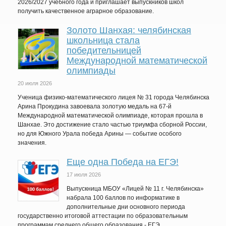
2026/2027 учебного года и приглашает выпускников школ
получить качественное аграрное образование.
Золото Шанхая: челябинская
школьница стала
победительницей
Международной математической
олимпиады
20 июля 2026
Ученица физико-математического лицея № 31 города Челябинска
Арина Прокудина завоевала золотую медаль на 67-й
Международной математической олимпиаде, которая прошла в
Шанхае. Это достижение стало частью триумфа сборной России,
но для Южного Урала победа Арины — событие особого
значения.
Еще одна Победа на ЕГЭ!
17 июля 2026
Выпускница МБОУ «Лицей № 11 г. Челябинска»
набрала 100 баллов по информатике в
дополнительные дни основного периода
государственно итоговой аттестации по образовательным
программам среднего общего образования - ЕГЭ.