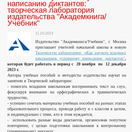
написанию диктантов:
творческая лаборатория
издательства "Академкнига/
Учебник"
11.10.2023
Издательство "Академкнига/Учебник", г. Москва
приглашает учителей начальной школы в новую
Творческую лабораторию
«
Как научить младших
школьников успешному написанию диктантов"
,
которая будет работать в период с 20 ноября
по 12 декабря
2023 г.
Авторы учебных пособий и методисты издательства научат на
занятиях в Творческой лаборатории:
- помогать младшим школьникам воспринимать текст на слух,
фокусируя внимание на орфографических и трамматических
трудностях;
- успешно сочетать материалы учебных пособий на разных этапах
образовательного процесса, проводя работу и с классом в целом,
и индивидуально с теми, кто в этом нуждается;
- использовать разные виды диктантов, организовав попутное
повторение, с целью подготовки школьников к контрольному
(проверочному) диктанту;