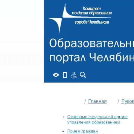
Главная
Руко
Основные сведения об органе
управления образованием
Прием граждан