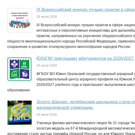
IХ Всероссийский конкурс лучших практик в сф
29 июля 2026
IX Всероссийский конкурс лучших практик в сфере нац
интересные и перспективные инициативы для дальней
практик, направленных на упрочение общероссийского 
общности многонационального народа Российской Федерации, гармониз
сохранение и развитие этнокультурного многообразия народов России.
ЮУрГАУ приглашает абитуриентов на 2026/2027 
29 июля 2026
ФГБОУ ВО Южно-Уральский государственный аграрный у
образовательный центр аграрного профиля на Южном 
2026/2027 учебного года и приглашает выпускников шко
образование.
Золото Шанхая: челябинская школьница стала 
математической олимпиады
20 июля 2026
Ученица физико-математического лицея № 31 города Ч
золотую медаль на 67-й Международной математическо
достижение стало частью триумфа сборной России, но для Южного Урал