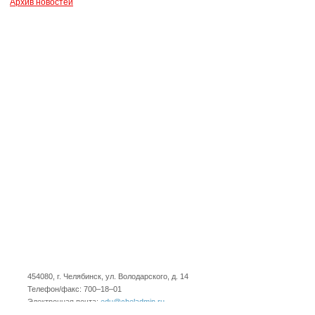
Архив новостей
454080, г. Челябинск, ул. Володарского, д. 14
Телефон/факс: 700–18–01
Электронная почта:
edu@cheladmin.ru