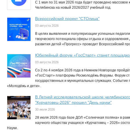
C 1 мая по 31 мая 2026 года будет проведено массовое 
Челябинска на новый 2026/2027 учебный год.
Всероссийский проект "СТОлица"
03 августа 2026
В целях выявления и популяризации успешных педагогич
творческого потенциала сферы отдыха и оздоровления
развития детей «Прогресс» проводит Всероссийский пр
Юбилейный форум «ГосСтарт» станет площадкой
03 августа 2026
Со 2 по 4 ноября 2026 года в Нижнем Новгороде пройд
«ГосСтарт» платформы Росмолодёжь.Форумы. Форум ст
государственных и муниципальных служащих. Событие п
«Молодёжь и дети».
В Летней исследовательской школе челябинског
"Курчатовец-2026" прошел "День науки"
30 июля 2026
28 июля 2026 года базе ДОЛ «Солнечная поляна» в рам
научного общества учащихся «Курчатовец – 2026» сост
Науки.