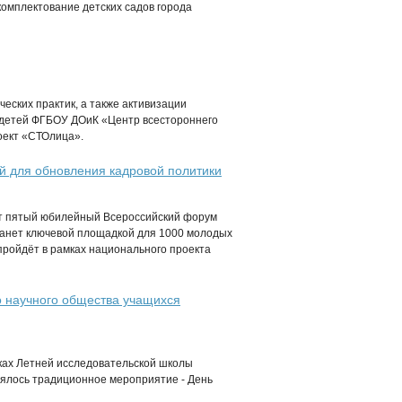
комплектование детских садов города
еских практик, а также активизации
 детей ФГБОУ ДОиК «Центр всестороннего
оект «СТОлица».
 для обновления кадровой политики
ёт пятый юбилейный Всероссийский форум
анет ключевой площадкой для 1000 молодых
ройдёт в рамках национального проекта
о научного общества учащихся
ках Летней исследовательской школы
оялось традиционное мероприятие - День