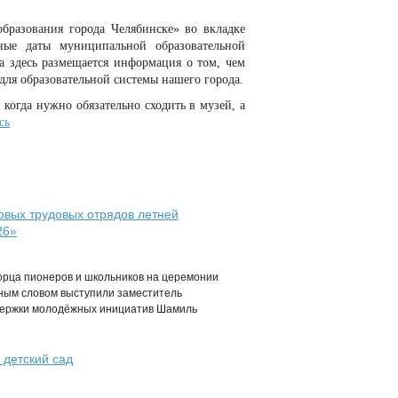
разования города Челябинске» во вкладке
ные даты муниципальной образовательной
а здесь размещается информация о том, чем
для образовательной системы нашего города.
 когда нужно обязательно сходить в музей, а
сь
овых трудовых отрядов летней
26»
ворца пионеров и школьников на церемонии
ным словом выступили заместитель
ддержки молодёжных инициатив Шамиль
 детский сад