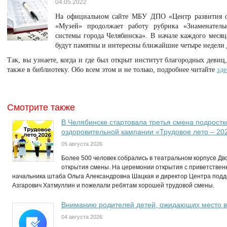
04.05.2022
На официальном сайте МБУ ДПО «Центр развития об
«Музей» продолжает работу рубрика «Знаменатель
системы города Челябинска». В начале каждого месяц
будут памятны и интересны ближайшие четыре недели 
Так, вы узнаете, когда и где был открыт институт благородных девиц,
также в библиотеку. Обо всем этом и не только, подробнее читайте
зде
Смотрите также
В Челябинске стартовала третья смена подростк
оздоровительной кампании «Трудовое лето – 20
05 августа 2026
Более 500 человек собрались в театральном корпусе Д
открытия смены. На церемонии открытия с приветствен
начальника штаба Ольга Александровна Шацкая и директор Центра по
Азгарович Хатмуллин и пожелали ребятам хорошей трудовой смены.
Вниманию родителей детей, ожидающих место в
04 августа 2026