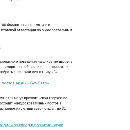
100 баллов по информатике в
 итоговой аттестации по образовательным
»
зопасного поведения на улице, во дворе, в
 примерят на себя роли героев проекта и
браться из точки «А» в точку «Б».
х постов акции «БумБатл»
умБатл» могут проявить свои творческие
роходит конкурс креативных постов в
м заявок на летний сезон открыт до 31
адили за вклад в развитие науки