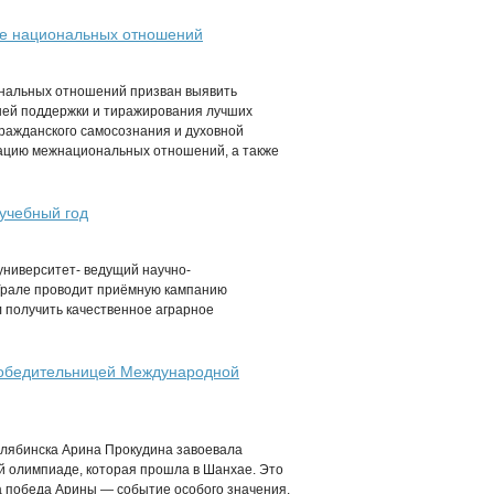
ере национальных отношений
иональных отношений призван выявить
шей поддержки и тиражирования лучших
гражданского самосознания и духовной
ацию межнациональных отношений, а также
учебный год
ниверситет- ведущий научно-
Урале проводит приёмную кампанию
л получить качественное аграрное
победительницей Международной
елябинска Арина Прокудина завоевала
й олимпиаде, которая прошла в Шанхае. Это
а победа Арины — событие особого значения.