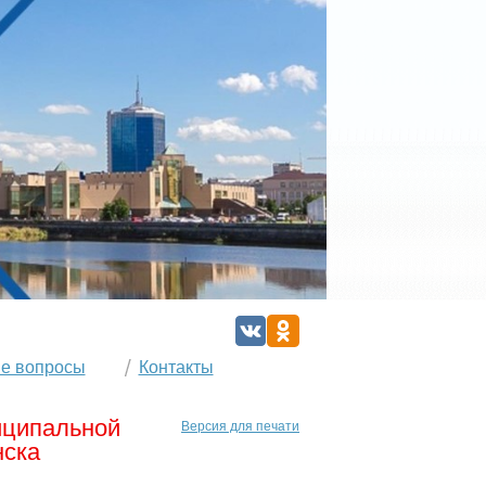
е вопросы
Контакты
иципальной
Версия для печати
нска