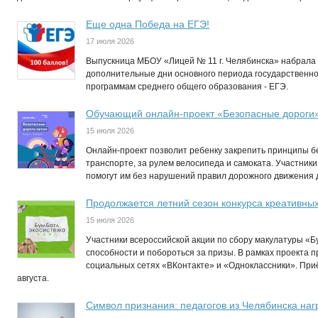
Еще одна Победа на ЕГЭ!
17 июля 2026
Выпускница МБОУ «Лицей № 11 г. Челябинска» набрала 
дополнительные дни основного периода государственно
программам среднего общего образования - ЕГЭ.
Обучающий онлайн-проект «Безопасные дороги
15 июля 2026
Онлайн-проект позволит ребенку закрепить принципы бе
транспорте, за рулем велосипеда и самоката. Участники
помогут им без нарушений правил дорожного движения до
Продолжается летний сезон конкурса креативны
15 июля 2026
Участники всероссийской акции по сбору макулатуры «Б
способности и побороться за призы. В рамках проекта п
социальных сетях «ВКонтакте» и «Одноклассники». Приё
августа.
Символ признания: педагогов из Челябинска нагр