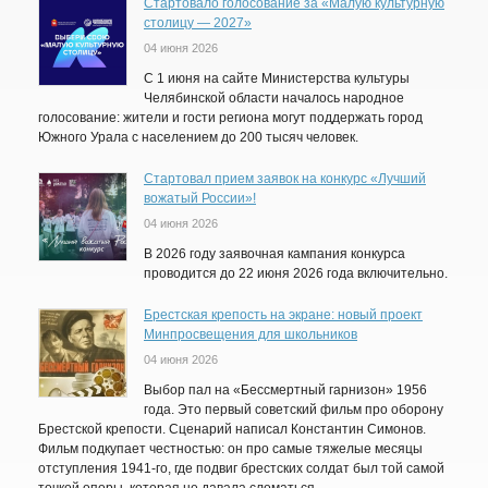
Стартовало голосование за «Малую культурную
столицу — 2027»
04 июня 2026
С 1 июня на сайте Министерства культуры
Челябинской области началось народное
голосование: жители и гости региона могут поддержать город
Южного Урала с населением до 200 тысяч человек.
Стартовал прием заявок на конкурс «Лучший
вожатый России»!
04 июня 2026
В 2026 году заявочная кампания конкурса
проводится до 22 июня 2026 года включительно.
Брестская крепость на экране: новый проект
Минпросвещения для школьников
04 июня 2026
Выбор пал на «Бессмертный гарнизон» 1956
года. Это первый советский фильм про оборону
Брестской крепости. Сценарий написал Константин Симонов.
Фильм подкупает честностью: он про самые тяжелые месяцы
отступления 1941-го, где подвиг брестских солдат был той самой