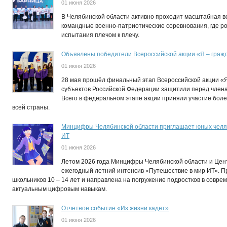
01 июня 2026
В Челябинской области активно проходит масштабная в
командные военно-патриотические соревнования, где р
испытания плечом к плечу.
Объявлены победители Всероссийской акции «Я – граж
01 июня 2026
28 мая прошёл финальный этап Всероссийской акции «Я
субъектов Российской Федерации защитили перед члена
Всего в федеральном этапе акции приняли участие более
всей страны.
Минцифры Челябинской области приглашает юных челяб
ИТ
01 июня 2026
Летом 2026 года Минцифры Челябинской области и Цен
ежегодный летний интенсив «Путешествие в мир ИТ». 
школьников 10 – 14 лет и направлена на погружение подростков в совр
актуальным цифровым навыкам.
Отчетное событие «Из жизни кадет»
01 июня 2026