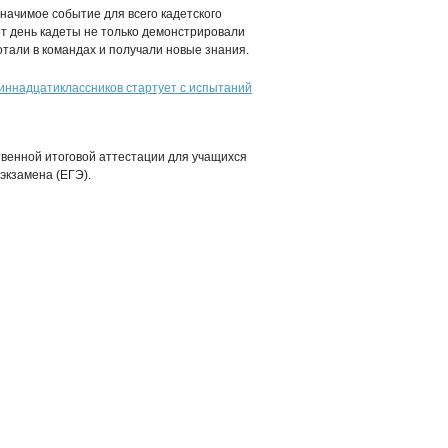
начимое событие для всего кадетского
от день кадеты не только демонстрировали
ботали в командах и получали новые знания.
диннадцатиклассников стартует с испытаний
твенной итоговой аттестации для учащихся
сэкзамена (ЕГЭ).