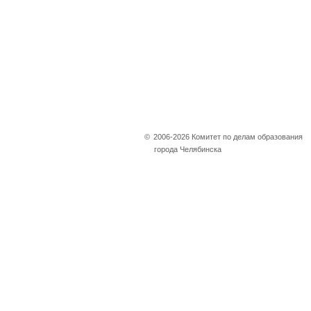
©
2006-2026 Комитет по делам образования
города Челябинска
Не убран снег, яма
на дороге, не горит
фонарь?
Столкнулись с проблемой —
сообщите о ней!