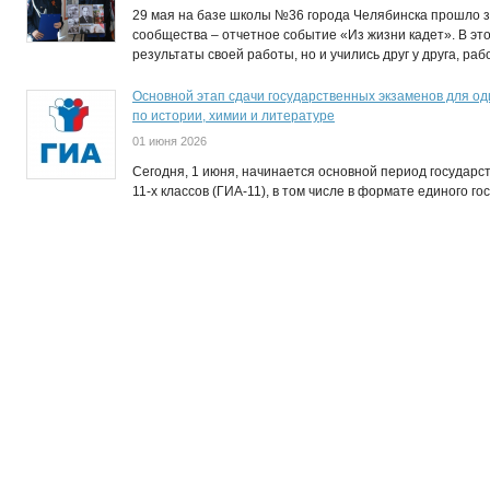
29 мая на базе школы №36 города Челябинска прошло з
сообщества – отчетное событие «Из жизни кадет». В эт
результаты своей работы, но и учились друг у друга, ра
Основной этап сдачи государственных экзаменов для о
по истории, химии и литературе
01 июня 2026
Сегодня, 1 июня, начинается основной период государс
11-х классов (ГИА-11), в том числе в формате единого го