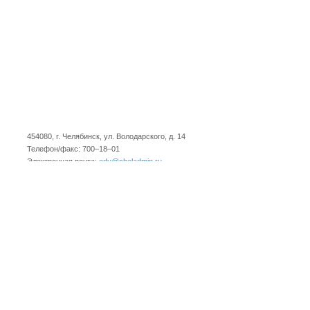
454080, г. Челябинск, ул. Володарского, д. 14
Телефон/факс: 700–18–01
Электронная почта:
edu@cheladmin.ru