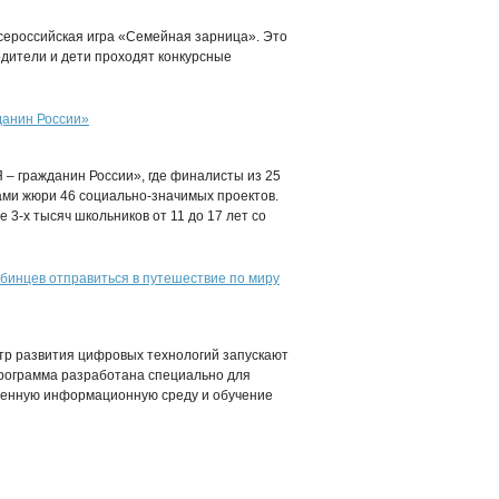
сероссийская игра «Семейная зарница». Это
одители и дети проходят конкурсные
данин России»
 – гражданин России», где финалисты из 25
ми жюри 46 социально-значимых проектов.
 3-х тысяч школьников от 11 до 17 лет со
инцев отправиться в путешествие по миру
тр развития цифровых технологий запускают
Программа разработана специально для
еменную информационную среду и обучение