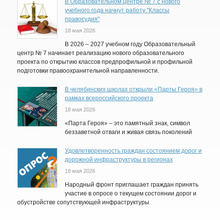
В Образовательном центре № 7 с нового
учебного года начнут работу "Классы
правосудия"
18 мая 2026
В 2026 – 2027 учебном году Образовательный
центр № 7 начинает реализацию нового образовательного
проекта по открытию классов предпрофильной и профильной
подготовки правоохранительной направленности.
В челябинских школах открыли «Парты Героя» в
рамках всероссийского проекта
18 мая 2026
«Парта Героя» – это памятный знак, символ
беззаветной отваги и живая связь поколений
Удовлетворенность граждан состоянием дорог и
дорожной инфраструктуры в регионах
18 мая 2026
Народный фронт приглашает граждан принять
участие в опросе о текущем состоянии дорог и
обустройстве сопутствующей инфраструктуры