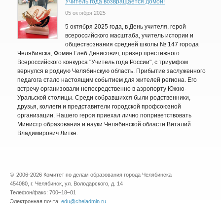
Учитель года возвращается домой!
05 октября 2025
5 октября 2025 года, в День учителя, герой
всероссийского масштаба, учитель истории и
обществознания средней школы № 147 города
Челябинска, Фомин Глеб Денисович, призер престижного
Всероссийского конкурса "Учитель года России", с триумфом
вернулся в родную Челябинскую область. Прибытие заслуженного
педагога стало настоящим событием для жителей региона. Его
встречу организовали непосредственно в аэропорту Южно-
Уральской столицы. Среди собравшихся были родственники,
друзья, коллеги и представители городской профсоюзной
организации. Нашего героя приехал лично поприветствовать
Министр образования и науки Челябинской области Виталий
Владимирович Литке.
©
2006-2026 Комитет по делам образования города Челябинска
454080, г. Челябинск, ул. Володарского, д. 14
Телефон/факс: 700–18–01
Электронная почта:
edu@cheladmin.ru