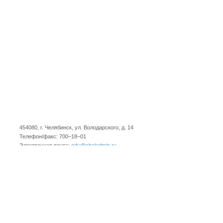
454080, г. Челябинск, ул. Володарского, д. 14
Телефон/факс: 700–18–01
Электронная почта:
edu@cheladmin.ru