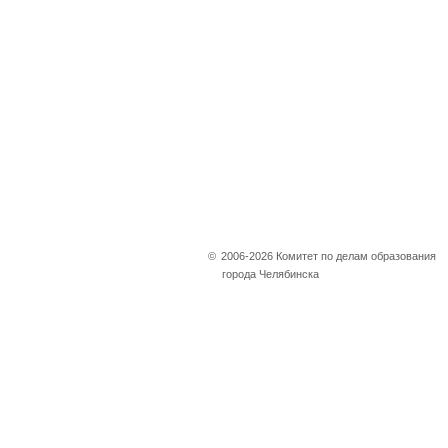
©
2006-2026 Комитет по делам образования
города Челябинска
Не убран снег, яма
на дороге, не горит
фонарь?