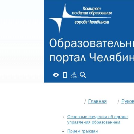
Главная
Руко
Основные сведения об органе
управления образованием
Прием граждан