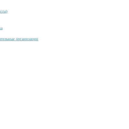
ссы)
ка
ательные организации