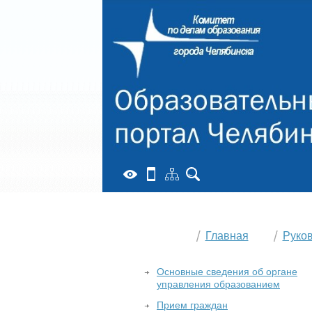
Главная
Руко
Основные сведения об органе
управления образованием
Прием граждан