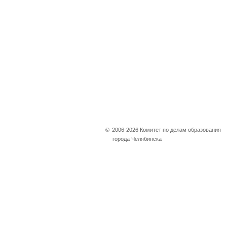
©
2006-2026 Комитет по делам образования
города Челябинска
Не убран снег, яма
на дороге, не горит
фонарь?