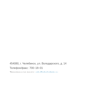
454080, г. Челябинск, ул. Володарского, д. 14
Телефон/факс: 700–18–01
Электронная почта:
edu@cheladmin.ru