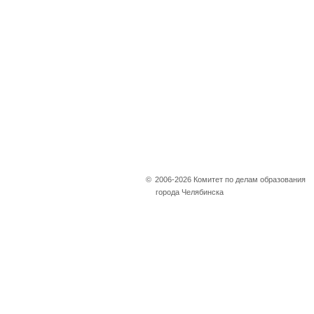
©
2006-2026 Комитет по делам образования
города Челябинска
Не убран снег, яма
на дороге, не горит
фонарь?