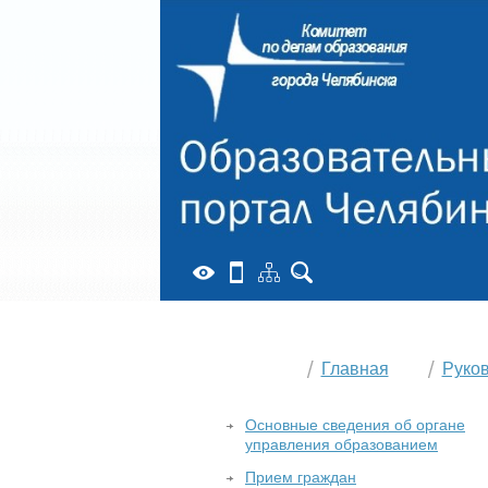
Главная
Руко
Основные сведения об органе
управления образованием
Прием граждан