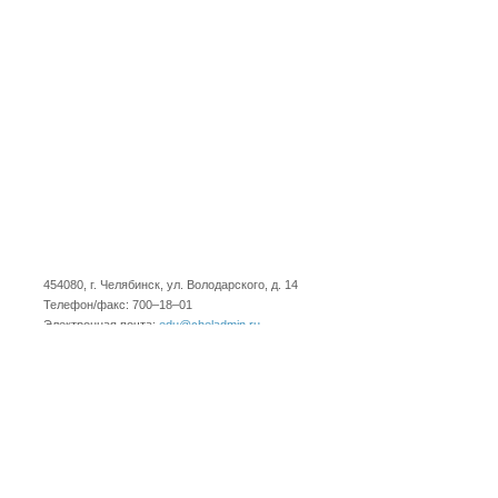
454080, г. Челябинск, ул. Володарского, д. 14
Телефон/факс: 700–18–01
Электронная почта:
edu@cheladmin.ru