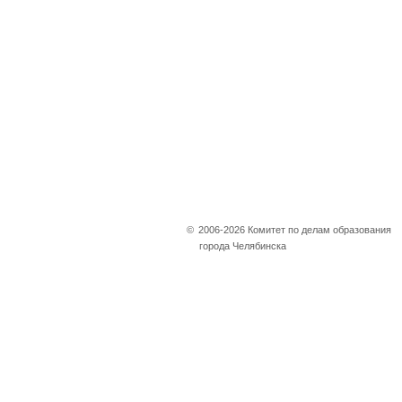
©
2006-2026 Комитет по делам образования
города Челябинска
Не убран снег, яма
на дороге, не горит
фонарь?