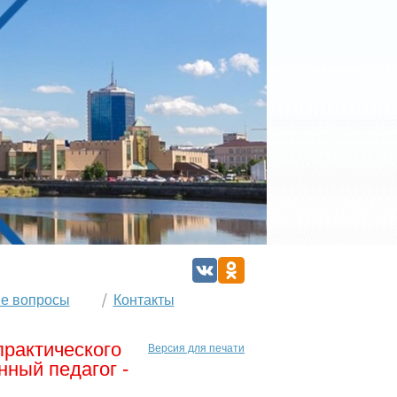
е вопросы
Контакты
практического
Версия для печати
ный педагог -