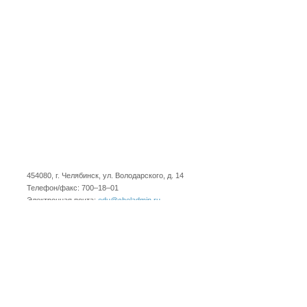
454080, г. Челябинск, ул. Володарского, д. 14
Телефон/факс: 700–18–01
Электронная почта:
edu@cheladmin.ru