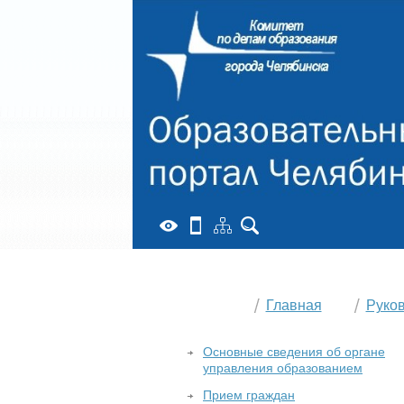
Главная
Руко
Основные сведения об органе
управления образованием
Прием граждан