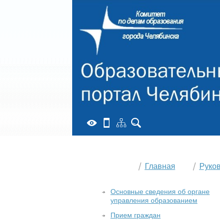
Главная
Руко
Основные сведения об органе
управления образованием
Прием граждан