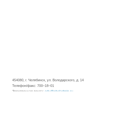
454080, г. Челябинск, ул. Володарского, д. 14
Телефон/факс: 700–18–01
Электронная почта:
edu@cheladmin.ru