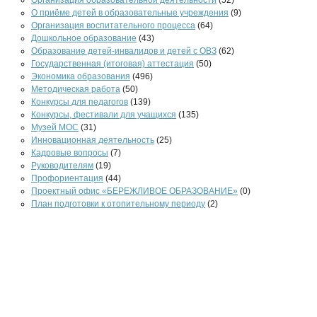
Организация образовательной деятельности
(52)
О приёме детей в образовательные учреждения
(9)
Организация воспитательного процесса
(64)
Дошкольное образование
(43)
Образование детей-инвалидов и детей с ОВЗ
(62)
Государственная (итоговая) аттестация
(50)
Экономика образования
(496)
Методическая работа
(50)
Конкурсы для педагогов
(139)
Конкурсы, фестивали для учащихся
(135)
Музей МОС
(31)
Инновационная деятельность
(25)
Кадровые вопросы
(7)
Руководителям
(19)
Профориентация
(44)
Проектный офис «БЕРЕЖЛИВОЕ ОБРАЗОВАНИЕ»
(0)
План подготовки к отопительному периоду
(2)