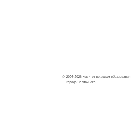
©
2006-2026 Комитет по делам образования
города Челябинска
Не убран снег, яма
на дороге, не горит
фонарь?