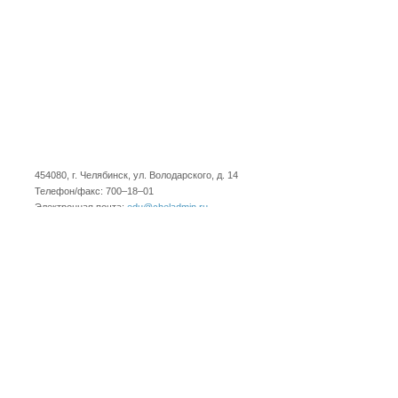
454080, г. Челябинск, ул. Володарского, д. 14
Телефон/факс: 700–18–01
Электронная почта:
edu@cheladmin.ru