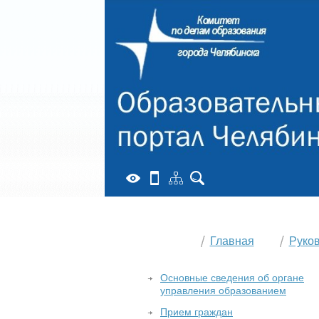
Главная
Руко
Основные сведения об органе
управления образованием
Прием граждан