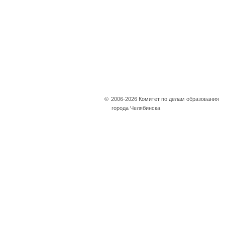
©
2006-2026 Комитет по делам образования
города Челябинска
Не убран снег, яма
на дороге, не горит
фонарь?
Столкнулись с проблемой —
сообщите о ней!