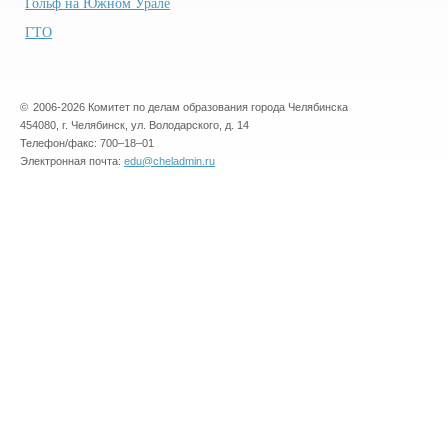
Гольф на Южном Урале
ГТО
©
2006-2026 Комитет по делам образования города Челябинска
454080, г. Челябинск, ул. Володарского, д. 14
Телефон/факс: 700–18–01
Электронная почта:
edu@cheladmin.ru