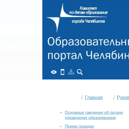
Главная
Руко
Основные сведения об органе
управления образованием
Прием граждан